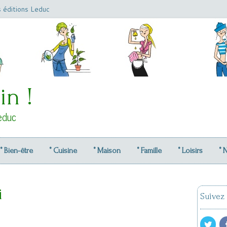
s éditions Leduc
in !
educ
° Bien-être
° Cuisine
° Maison
° Famille
° Loisirs
° 
i
Suivez