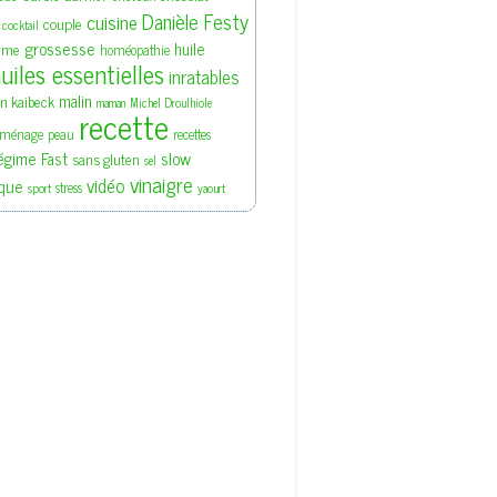
Danièle Festy
cuisine
couple
cocktail
grossesse
huile
rme
homéopathie
uiles essentielles
inratables
malin
en kaibeck
maman
Michel Droulhiole
recette
ménage
peau
recettes
slow
égime Fast
sans gluten
sel
vinaigre
vidéo
que
stress
sport
yaourt