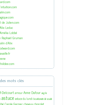
nard.com
'intuition.com
lin.com
agique.com
el de Julien.com
'Alix Leduc
'Amélia Lobbé
de Raphaël Gruman
lin d'Alix
oodward.com
vaille.fr
eene
hiildee.com
des mots clés
ef-Delcourt
Anne Dufour
amour
argile
astuce
astuce du lundi
e
bicarbonate de soude
ébé
Carole Garnier
chocolat
cheveux