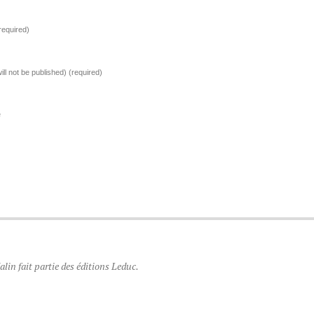
required)
ill not be published)
(required)
e
lin fait partie des éditions Leduc.