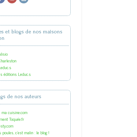
tes et blogs de nos maisons
on
lisio
Charleston
Leduc.s
es éditions Leduc.s
ogs de nos auteurs
s ma cuisine.com
ment Toquée.fr
esty.com
 poules, c'est malin : le blog !