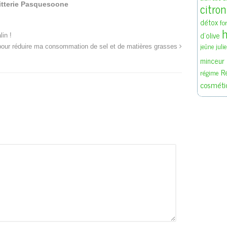
citron
itterie Pasquesoone
détox
fo
h
d'olive
in !
juli
jeûne
pour réduire ma consommation de sel et de matières grasses
minceur
R
régime
cosméti