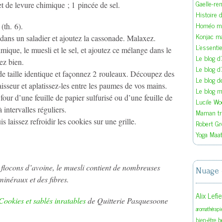
Gaelle-re
et de levure chimique ; 1 pincée de sel.
Histoire d
Homéo ma
(th. 6).
Konjac m
dans un saladier et ajoutez la cassonade. Malaxez.
L'essenti
mique, le muesli et le sel, et ajoutez ce mélange dans le
Le blog d
ez bien.
Le blog d
e taille identique et façonnez 2 rouleaux. Découpez des
Le blog 
sseur et aplatissez-les entre les paumes de vos mains.
Le blog ma
our d’une feuille de papier sulfurisé ou d’une feuille de
Lucile W
 intervalles réguliers.
Maman tra
 laissez refroidir les cookies sur une grille.
Robert Gr
Yoga Maat
 flocons d’avoine, le muesli contient de nombreuses
Nuage 
inéraux et des fibres.
Alix Lefi
Cookies et sablés inratables
de Quitterie Pasquesoone
aromathérapi
b
bien-être