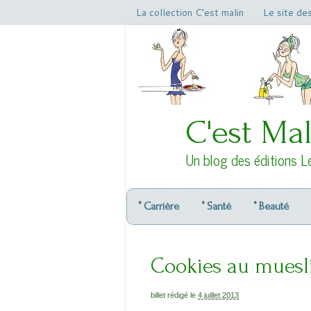
La collection C’est malin
Le site de
C'est Mal
Un blog des éditions L
° Carrière
° Santé
° Beauté
Cookies au muesl
billet rédigé le
4 juillet 2013