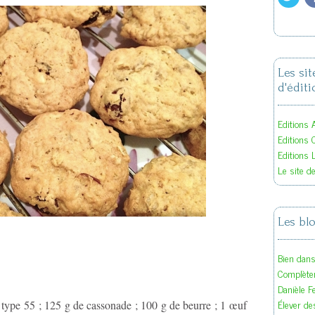
Les si
d'éditi
Editions A
Editions 
Editions 
Le site d
Les bl
Bien dan
Complète
Danièle F
Élever des
 type 55 ; 125 g de cassonade ; 100 g de beurre ; 1 œuf