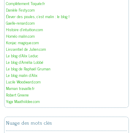
Complètement Toquée.fr
Danièle Festy.com
Élever des poules, c'est malin : le blog !
Gaelle-renard.com
Histoire d'intuition.com
Homéo malin.com
Konjac magique.com
L'essentiel de Julien.com
Le blog d'Alix Leduc
Le blog d'Amélia Lobbé
Le blog de Raphaël Gruman
Le blog malin d'Alix
Lucile Woodward.com
Maman travaille.fr
Robert Greene
Yoga Maathiildee.com
Nuage des mots clés