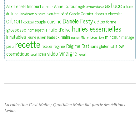
astuce
Alix Lefief-Delcourt
Anne Dufour
amour
astuce
argile
aromathérapie
bébé
Carole Garnier
chocolat
du lundi
bien-être
cheveux
bicarbonate de soude
citron
Danièle Festy
cuisine
détox
couple
forme
cocktail
huiles essentielles
grossesse
huile d'olive
homéopathie
inratables
malin
minceur
julien kaibeck
jeûne
ménage
maman
Michel Droulhiole
recette
slow
Régime Fast
régime
sans gluten
peau
recettes
sel
vinaigre
vidéo
cosmétique
stress
sport
yaourt
La collection C'est Malin / Quotidien Malin fait partie des éditions
Leduc.