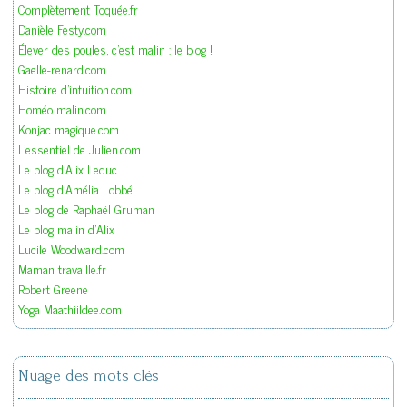
Complètement Toquée.fr
Danièle Festy.com
Élever des poules, c'est malin : le blog !
Gaelle-renard.com
Histoire d'intuition.com
Homéo malin.com
Konjac magique.com
L'essentiel de Julien.com
Le blog d'Alix Leduc
Le blog d'Amélia Lobbé
Le blog de Raphaël Gruman
Le blog malin d'Alix
Lucile Woodward.com
Maman travaille.fr
Robert Greene
Yoga Maathiildee.com
Nuage des mots clés