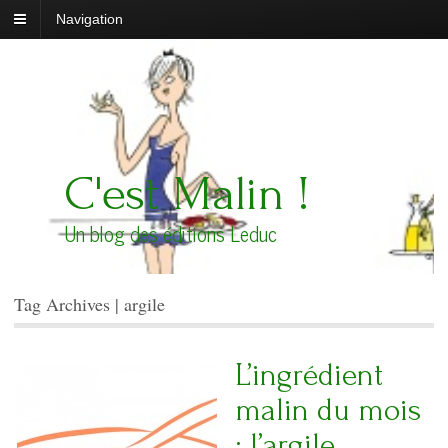
Navigation
C'est Malin !
Un blog des éditions Leduc
Tag Archives | argile
L’ingrédient
malin du mois
: l’argile