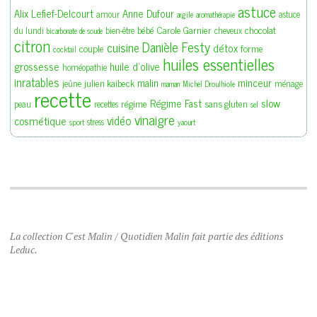
astuce
Alix Lefief-Delcourt
Anne Dufour
amour
astuce
argile
aromathérapie
bébé
Carole Garnier
chocolat
du lundi
bien-être
cheveux
bicarbonate de soude
citron
Danièle Festy
cuisine
détox
couple
forme
cocktail
huiles essentielles
grossesse
huile d'olive
homéopathie
inratables
malin
minceur
julien kaibeck
jeûne
ménage
maman
Michel Droulhiole
recette
slow
Régime Fast
régime
sans gluten
peau
recettes
sel
vinaigre
vidéo
cosmétique
stress
sport
yaourt
La collection C'est Malin / Quotidien Malin fait partie des éditions
Leduc.