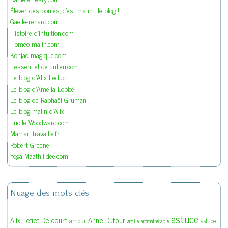
Élever des poules, c'est malin : le blog !
Gaelle-renard.com
Histoire d'intuition.com
Homéo malin.com
Konjac magique.com
L'essentiel de Julien.com
Le blog d'Alix Leduc
Le blog d'Amélia Lobbé
Le blog de Raphaël Gruman
Le blog malin d'Alix
Lucile Woodward.com
Maman travaille.fr
Robert Greene
Yoga Maathiildee.com
Nuage des mots clés
astuce
Alix Lefief-Delcourt
Anne Dufour
amour
astuce
argile
aromathérapie