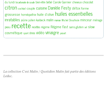
bébé
Carole Garnier
chocolat
du lundi
bien-être
cheveux
bicarbonate de soude
citron
Danièle Festy
cuisine
détox
couple
forme
cocktail
huiles essentielles
grossesse
huile d'olive
homéopathie
inratables
malin
minceur
julien kaibeck
jeûne
ménage
maman
Michel Droulhiole
recette
slow
Régime Fast
régime
sans gluten
peau
recettes
sel
vinaigre
vidéo
cosmétique
stress
sport
yaourt
La collection C'est Malin / Quotidien Malin fait partie des éditions
Leduc.