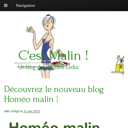
Navigation
C'est Malin !
Un blog des éditions Leduc
Découvrez le nouveau blog
Homéo malin !
billet rédigé le
21 juin 2013