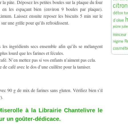
ir la pâte. Déposez les petites boules sur la plaque du four
citron
é, en les espaçant bien (environ 9 boules par plaque).
détox
fo
mum. Laissez ensuite reposer les biscuits 5 min sur le
h
d'olive
sur une grille pour qu’ils refroidissent.
juli
jeûne
minceur
R
régime
s les ingrédients secs ensemble afin qu’ils se mélangent
cosméti
plus lourd que les farines et fécules.
 café. N’en mettez pas si vos enfants n’aiment pas cela.
e de café avec le dos d’une cuillère pour la tamiser.
vec 90 g de mix de farines sans gluten. Vérifiez bien s’il
).
serolle à la Librairie Chantelivre le
r un goûter-dédicace.