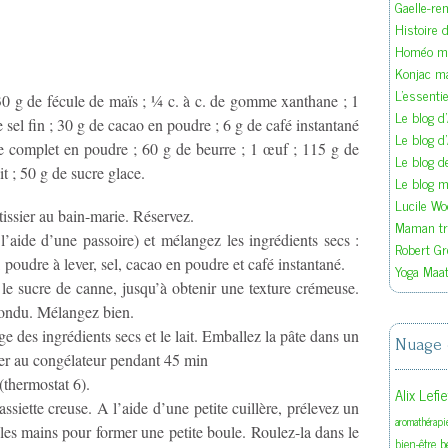
Gaelle-re
Histoire d
Homéo ma
Konjac m
L'essenti
; 30 g de fécule de maïs ; ¼ c. à c. de gomme xanthane ; 1
Le blog d
e sel fin ; 30 g de cacao en poudre ; 6 g de café instantané
Le blog d
e complet en poudre ; 60 g de beurre ; 1 œuf ; 115 g de
Le blog 
ait ; 50 g de sucre glace.
Le blog ma
Lucile W
tissier au bain-marie. Réservez.
Maman tra
’aide d’une passoire) et mélangez les ingrédients secs :
Robert Gr
poudre à lever, sel, cacao en poudre et café instantané.
Yoga Maat
le sucre de canne, jusqu’à obtenir une texture crémeuse.
fondu. Mélangez bien.
 des ingrédients secs et le lait. Emballez la pâte dans un
Nuage 
oser au congélateur pendant 45 min
(thermostat 6).
Alix Lefi
ssiette creuse. A l’aide d’une petite cuillère, prélevez un
aromathérapi
 les mains pour former une petite boule. Roulez-la dans le
b
bien-être