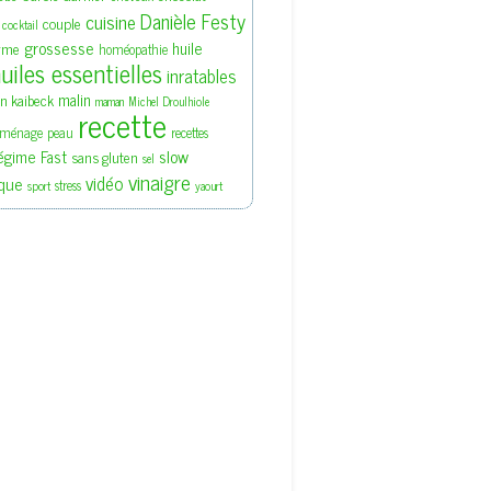
Danièle Festy
cuisine
couple
cocktail
grossesse
huile
rme
homéopathie
uiles essentielles
inratables
malin
en kaibeck
maman
Michel Droulhiole
recette
ménage
peau
recettes
slow
égime Fast
sans gluten
sel
vinaigre
vidéo
que
stress
sport
yaourt