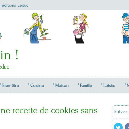
s éditions Leduc
in !
educ
° Bien-être
° Cuisine
° Maison
° Famille
° Loisirs
° 
une recette de cookies sans
Suivez