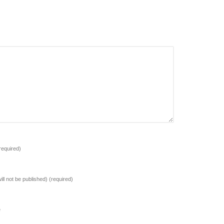
required)
ill not be published)
(required)
e