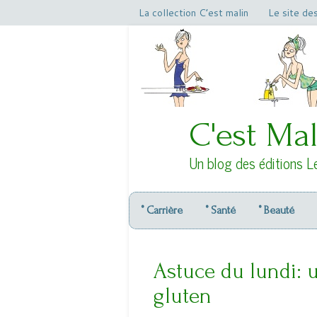
La collection C’est malin
Le site de
C'est Mal
Un blog des éditions L
° Carrière
° Santé
° Beauté
Astuce du lundi: 
gluten