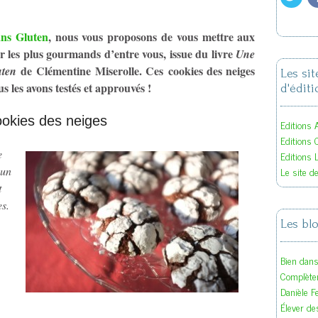
ns Gluten
, nous vous proposons de vous mettre aux
r les plus gourmands d’entre vous, issue du livre
Une
de Clémentine Miserolle. Ces cookies des neiges
uten
Les si
us les avons testés et approuvés !
d'éditi
okies des neiges
Editions A
Editions 
e
Editions 
Le site d
’un
t
es.
Les bl
Bien dan
Complète
Danièle F
Élever des