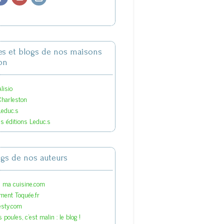
tes et blogs de nos maisons
on
lisio
Charleston
Leduc.s
es éditions Leduc.s
ogs de nos auteurs
s ma cuisine.com
ment Toquée.fr
esty.com
 poules, c'est malin : le blog !