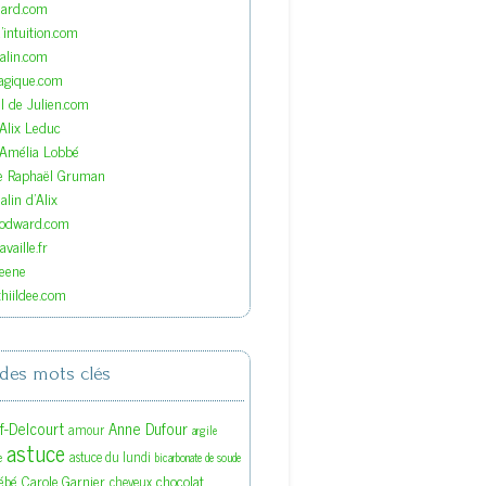
nard.com
'intuition.com
lin.com
agique.com
el de Julien.com
'Alix Leduc
'Amélia Lobbé
de Raphaël Gruman
lin d'Alix
oodward.com
vaille.fr
eene
hiildee.com
des mots clés
ef-Delcourt
Anne Dufour
amour
argile
astuce
astuce du lundi
e
bicarbonate de soude
ébé
Carole Garnier
chocolat
cheveux