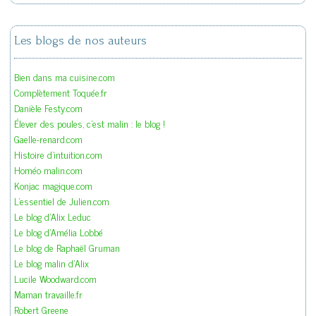
Les blogs de nos auteurs
Bien dans ma cuisine.com
Complètement Toquée.fr
Danièle Festy.com
Élever des poules, c'est malin : le blog !
Gaelle-renard.com
Histoire d'intuition.com
Homéo malin.com
Konjac magique.com
L'essentiel de Julien.com
Le blog d'Alix Leduc
Le blog d'Amélia Lobbé
Le blog de Raphaël Gruman
Le blog malin d'Alix
Lucile Woodward.com
Maman travaille.fr
Robert Greene