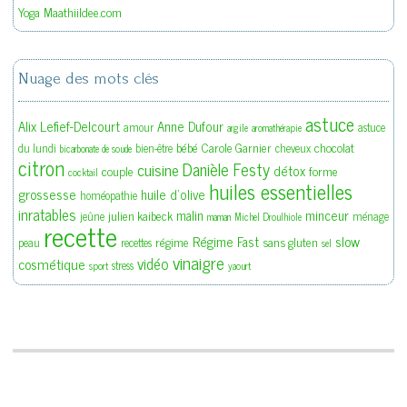
Yoga Maathiildee.com
Nuage des mots clés
astuce
Alix Lefief-Delcourt
Anne Dufour
amour
astuce
argile
aromathérapie
bébé
Carole Garnier
chocolat
du lundi
bien-être
cheveux
bicarbonate de soude
citron
Danièle Festy
cuisine
détox
couple
forme
cocktail
huiles essentielles
grossesse
huile d'olive
homéopathie
inratables
malin
minceur
julien kaibeck
jeûne
ménage
maman
Michel Droulhiole
recette
slow
Régime Fast
régime
sans gluten
peau
recettes
sel
vinaigre
vidéo
cosmétique
stress
sport
yaourt