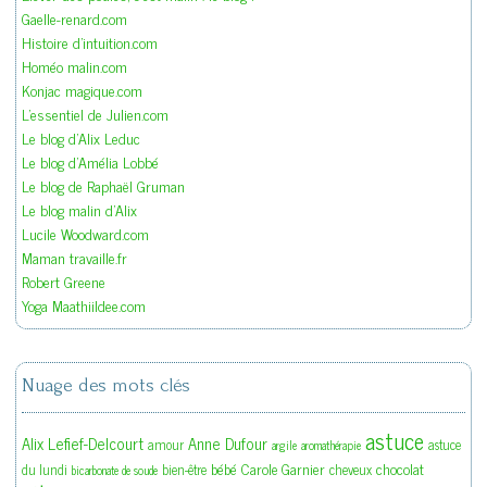
Gaelle-renard.com
Histoire d'intuition.com
Homéo malin.com
Konjac magique.com
L'essentiel de Julien.com
Le blog d'Alix Leduc
Le blog d'Amélia Lobbé
Le blog de Raphaël Gruman
Le blog malin d'Alix
Lucile Woodward.com
Maman travaille.fr
Robert Greene
Yoga Maathiildee.com
Nuage des mots clés
astuce
Alix Lefief-Delcourt
Anne Dufour
amour
astuce
argile
aromathérapie
bébé
Carole Garnier
chocolat
du lundi
bien-être
cheveux
bicarbonate de soude