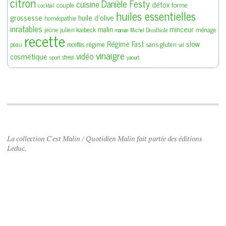
citron
Danièle Festy
cuisine
détox
couple
forme
cocktail
huiles essentielles
grossesse
huile d'olive
homéopathie
inratables
malin
minceur
julien kaibeck
jeûne
ménage
maman
Michel Droulhiole
recette
slow
Régime Fast
régime
sans gluten
peau
recettes
sel
vinaigre
vidéo
cosmétique
stress
sport
yaourt
La collection C'est Malin / Quotidien Malin fait partie des éditions
Leduc.