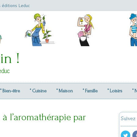
s éditions Leduc
in !
educ
° Bien-être
° Cuisine
° Maison
° Famille
° Loisirs
° 
on à l’aromathérapie par
Suivez