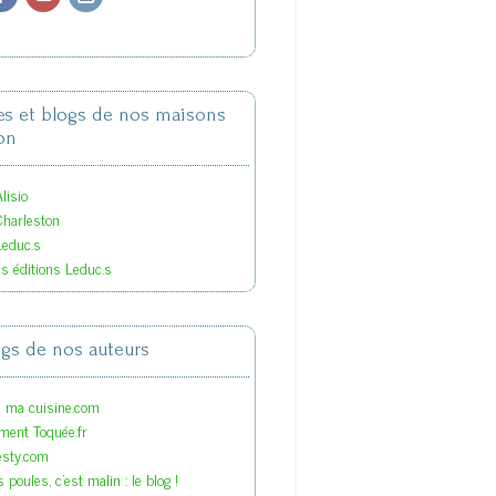
tes et blogs de nos maisons
on
lisio
Charleston
Leduc.s
es éditions Leduc.s
ogs de nos auteurs
s ma cuisine.com
ment Toquée.fr
esty.com
 poules, c'est malin : le blog !