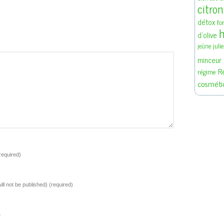
citron
détox
fo
h
d'olive
juli
jeûne
minceur
R
régime
cosméti
required)
ill not be published)
(required)
e