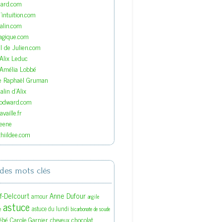
nard.com
'intuition.com
lin.com
agique.com
el de Julien.com
'Alix Leduc
'Amélia Lobbé
de Raphaël Gruman
lin d'Alix
oodward.com
vaille.fr
eene
hiildee.com
des mots clés
ef-Delcourt
Anne Dufour
amour
argile
astuce
astuce du lundi
e
bicarbonate de soude
ébé
Carole Garnier
chocolat
cheveux