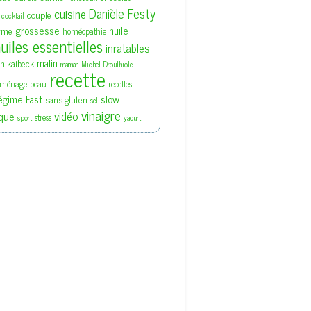
Danièle Festy
cuisine
couple
cocktail
grossesse
huile
rme
homéopathie
uiles essentielles
inratables
malin
en kaibeck
maman
Michel Droulhiole
recette
ménage
peau
recettes
slow
égime Fast
sans gluten
sel
vinaigre
vidéo
que
stress
sport
yaourt