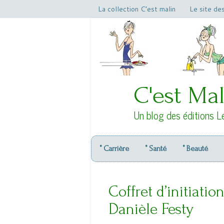
La collection C’est malin
Le site de
C'est Mal
Un blog des éditions L
° Carrière
° Santé
° Beauté
Coffret d’initiati
Danièle Festy