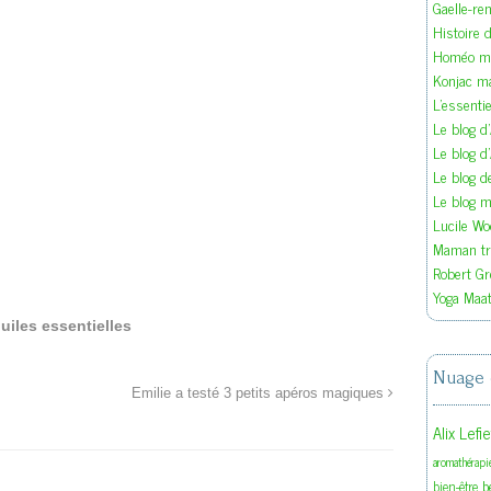
Gaelle-re
Histoire d
Homéo ma
Konjac m
L'essenti
Le blog d
Le blog d
Le blog 
Le blog ma
Lucile W
Maman tra
Robert Gr
Yoga Maat
uiles essentielles
Nuage 
Emilie a testé 3 petits apéros magiques
Alix Lefi
aromathérapi
b
bien-être