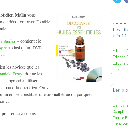
otidien Malin
vous
in de découvrir avec Danièle
nale.
Les si
d'éditi
sentielles »
contient : le
apie
»
ainsi qu’un DVD
Editions A
les.
Editions 
Editions 
ien les novices que les
Le site d
anièle Festy
donne les
us apprend à utiliser
its maux du quotidien. On y
Les bl
 comment se constituer une aromathèque ou par quels
enre.
Bien dan
Complète
er
pour en savoir plus.
Danièle F
Élever des