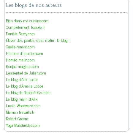
Les blogs de nos auteurs
Bien dans ma cuisine.com
Complètement Toquée.fr
Danièle Festy.com
Élever des poules, c'est malin : le blog !
Gaelle-renard.com
Histoire d'intuition.com
Homéo malin.com
Konjac magique.com
L'essentiel de Julien.com
Le blog d'Alix Leduc
Le blog d'Amélia Lobbé
Le blog de Raphaël Gruman
Le blog malin d'Alix
Lucile Woodward.com
Maman travaille.fr
Robert Greene
Yoga Maathiildee.com