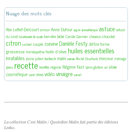
Nuage des mots clés
astuce
Alix Lefief-Delcourt
Anne Dufour
amour
astuce
argile
aromathérapie
bébé
Carole Garnier
chocolat
du lundi
bien-être
cheveux
bicarbonate de soude
citron
Danièle Festy
cuisine
détox
couple
forme
cocktail
huiles essentielles
grossesse
huile d'olive
homéopathie
inratables
malin
minceur
julien kaibeck
jeûne
ménage
maman
Michel Droulhiole
recette
slow
Régime Fast
régime
sans gluten
peau
recettes
sel
vinaigre
vidéo
cosmétique
stress
sport
yaourt
La collection C'est Malin / Quotidien Malin fait partie des éditions
Leduc.