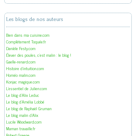
Les blogs de nos auteurs
Bien dans ma cuisine.com
Complètement Toquée.fr
Danièle Festy.com
Élever des poules, c'est malin : le blog !
Gaelle-renard.com
Histoire d'intuition.com
Homéo malin.com
Konjac magique.com
L'essentiel de Julien.com
Le blog d'Alix Leduc
Le blog d'Amélia Lobbé
Le blog de Raphaël Gruman
Le blog malin d'Alix
Lucile Woodward.com
Maman travaille.fr
Robert Greene