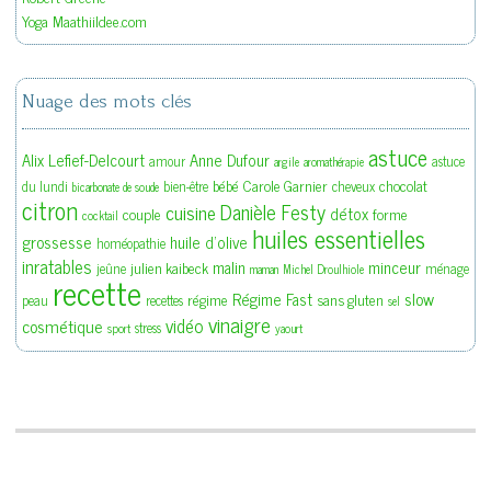
Yoga Maathiildee.com
Nuage des mots clés
astuce
Alix Lefief-Delcourt
Anne Dufour
amour
astuce
argile
aromathérapie
bébé
Carole Garnier
chocolat
du lundi
bien-être
cheveux
bicarbonate de soude
citron
Danièle Festy
cuisine
détox
couple
forme
cocktail
huiles essentielles
grossesse
huile d'olive
homéopathie
inratables
malin
minceur
julien kaibeck
jeûne
ménage
maman
Michel Droulhiole
recette
slow
Régime Fast
régime
sans gluten
peau
recettes
sel
vinaigre
vidéo
cosmétique
stress
sport
yaourt