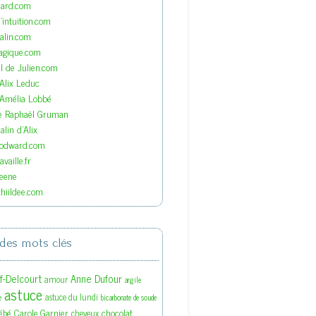
nard.com
'intuition.com
lin.com
agique.com
el de Julien.com
'Alix Leduc
'Amélia Lobbé
de Raphaël Gruman
lin d'Alix
oodward.com
vaille.fr
eene
hiildee.com
des mots clés
ef-Delcourt
Anne Dufour
amour
argile
astuce
astuce du lundi
e
bicarbonate de soude
ébé
Carole Garnier
chocolat
cheveux