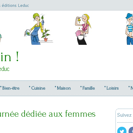
s éditions Leduc
in !
educ
° Bien-être
° Cuisine
° Maison
° Famille
° Loisirs
° 
journée dédiée aux femmes
Suivez