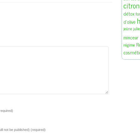
citron
détox
fo
h
d'olive
juli
jeûne
minceur
R
régime
cosméti
required)
ill not be published)
(required)