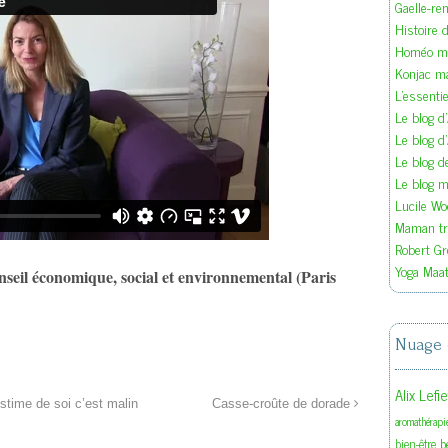
Gaelle-re
Histoire d
Homéo ma
Konjac m
L'essenti
Le blog d
Le blog d
Le blog 
Le blog ma
Lucile W
Maman tra
Robert Gr
Yoga Maat
nseil économique, social et environnemental (Paris
Nuage 
Alix Lefi
stime de soi c’est malin
Casse-croûte de dorade
aromathérapi
b
bien-être