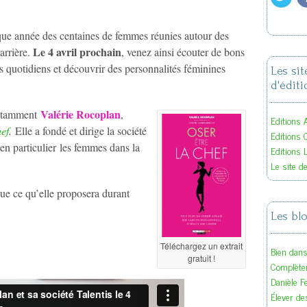
que année des centaines de femmes réunies autour des
Le 4 avril prochain
arrière.
, venez ainsi écouter de bons
s quotidiens et découvrir des personnalités féminines
Les si
d'éditi
Valérie Rocoplan
notamment
,
Editions A
hef
.
Elle a fondé et dirige la société
Editions 
n particulier les femmes dans la
Editions 
Le site d
que ce qu’elle proposera durant
Les bl
Téléchargez un extrait
Bien dan
gratuit !
Complète
Danièle F
Élever des