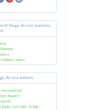
tes et blogs de nos maisons
on
lisio
Charleston
Leduc.s
es éditions Leduc.s
ogs de nos auteurs
s ma cuisine.com
ment Toquée.fr
esty.com
 poules, c'est malin : le blog !