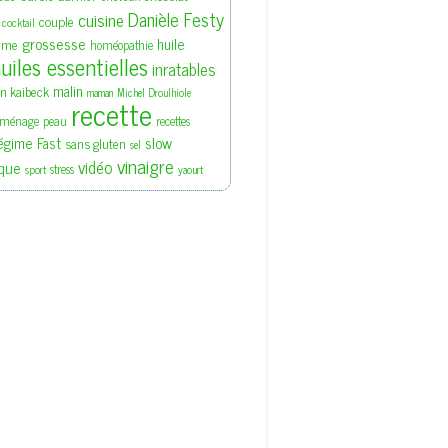
Danièle Festy
cuisine
couple
cocktail
grossesse
huile
rme
homéopathie
uiles essentielles
inratables
malin
en kaibeck
maman
Michel Droulhiole
recette
ménage
peau
recettes
slow
égime Fast
sans gluten
sel
vinaigre
vidéo
que
stress
sport
yaourt