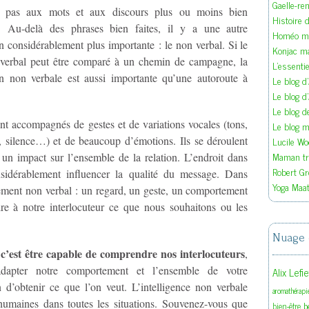
Gaelle-re
e pas aux mots et aux discours plus ou moins bien
Histoire d
s. Au-delà des phrases bien faites, il y a une autre
Homéo ma
 considérablement plus importante : le non verbal. Si le
Konjac m
verbal peut être comparé à un chemin de campagne, la
L'essenti
n non verbale est aussi importante qu’une autoroute à
Le blog d
Le blog d
Le blog 
t accompagnés de gestes et de variations vocales (tons,
Le blog ma
Lucile W
e, silence…) et de beaucoup d’émotions. Ils se déroulent
Maman tra
un impact sur l’ensemble de la relation. L’endroit dans
Robert Gr
sidérablement influencer la qualité du message. Dans
Yoga Maat
ivement non verbal : un regard, un geste, un comportement
dre à notre interlocuteur ce que nous souhaitons ou les
Nuage 
c’est être capable de comprendre nos interlocuteurs
,
,
adapter notre comportement et l’ensemble de votre
Alix Lefi
’obtenir ce que l’on veut. L’intelligence non verbale
aromathérapi
 humaines dans toutes les situations. Souvenez-vous que
b
bien-être