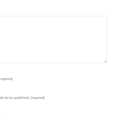
required)
ill not be published)
(required)
e