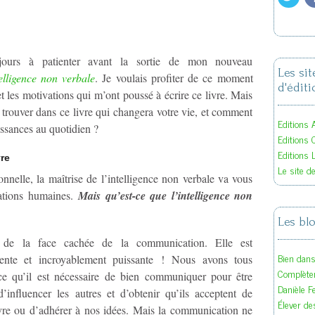
jours à patienter avant la sortie de mon nouveau
Les si
elligence non verbale
. Je voulais profiter de ce moment
d'éditi
t les motivations qui m’ont poussé à écrire ce livre. Mais
 trouver dans ce livre qui changera votre vie, et comment
Editions A
issances au quotidien ?
Editions 
Editions 
re
Le site d
onnelle, la maîtrise de l’intelligence non verbale va vous
lations humaines.
Mais qu’est-ce que l’intelligence non
Les bl
t de la face cachée de la communication. Elle est
Bien dan
ente et incroyablement puissante ! Nous avons tous
Complète
ce qu’il est nécessaire de bien communiquer pour être
Danièle F
’influencer les autres et d’obtenir qu’ils acceptent de
Élever des
vre ou d’adhérer à nos idées. Mais la communication ne