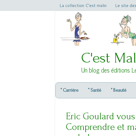
La collection C’est malin
Le site de
C'est Mal
Un blog des éditions L
° Carrière
° Santé
° Beauté
Eric Goulard vous
Comprendre et maî