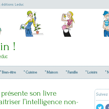
s éditions Leduc
in !
educ
° Bien-être
° Cuisine
° Maison
° Famille
° Loisirs
° 
 présente son livre
Suivez
triser l’intelligence non-