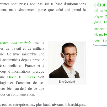
citron
rtantes sont prises non pas sur la base d’informations
sement, mais simplement parce que celui qui prend la
détox
fo
h
d'olive
juli
jeûne
minceur
R
régime
cosméti
ligence non verbale
est la
es de travail et de milliers
ine. Ce livre rassemble une
i accumulées depuis presque
essionnelle en France et à
coup d’informations presque
naire
David B. Givens.
Son
Éric Goulard
logie et l’ampleur de ses
ncer bien au-delà de ce que
études en communication.
sent les entreprises aux plus hauts niveaux hiérarchiques.