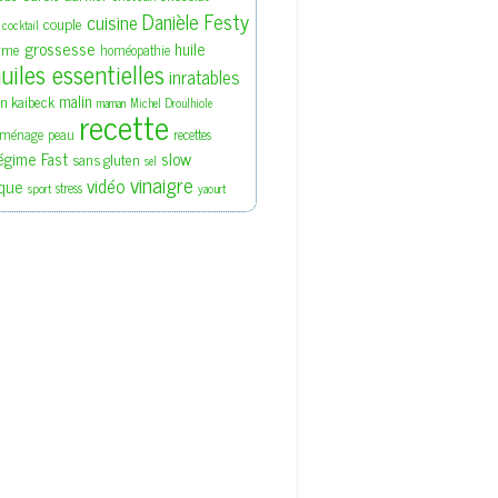
Danièle Festy
cuisine
couple
cocktail
grossesse
huile
rme
homéopathie
uiles essentielles
inratables
malin
en kaibeck
maman
Michel Droulhiole
recette
ménage
peau
recettes
slow
égime Fast
sans gluten
sel
vinaigre
vidéo
que
stress
sport
yaourt