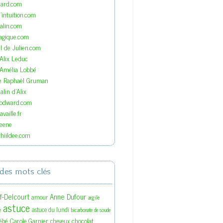
nard.com
'intuition.com
lin.com
agique.com
el de Julien.com
'Alix Leduc
'Amélia Lobbé
de Raphaël Gruman
lin d'Alix
oodward.com
vaille.fr
eene
hiildee.com
des mots clés
ef-Delcourt
Anne Dufour
amour
argile
astuce
astuce du lundi
e
bicarbonate de soude
ébé
Carole Garnier
chocolat
cheveux