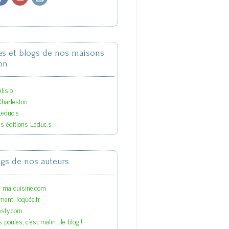
tes et blogs de nos maisons
on
lisio
Charleston
Leduc.s
es éditions Leduc.s
ogs de nos auteurs
s ma cuisine.com
ment Toquée.fr
esty.com
 poules, c'est malin : le blog !