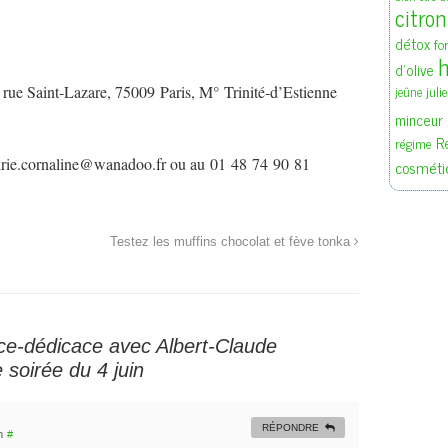
citron
détox
fo
h
d'olive
juli
 rue Saint-Lazare, 75009 Paris, M° Trinité-d’Estienne
jeûne
minceur
R
régime
airie.cornaline@wanadoo.fr ou au 01 48 74 90 81
cosméti
Testez les muffins chocolat et fève tonka
e-dédicace avec Albert-Claude
soirée du 4 juin
RÉPONDRE
n
#