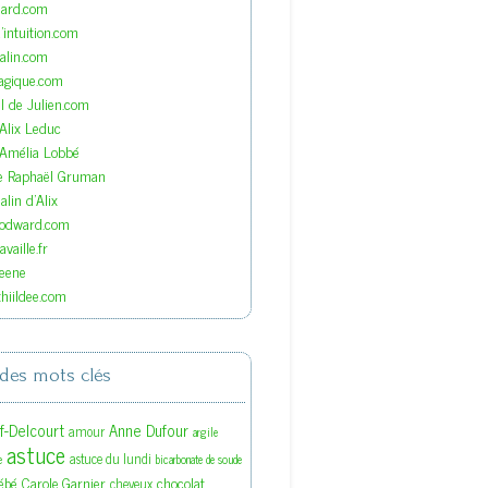
nard.com
'intuition.com
lin.com
agique.com
el de Julien.com
'Alix Leduc
'Amélia Lobbé
de Raphaël Gruman
lin d'Alix
oodward.com
vaille.fr
eene
hiildee.com
des mots clés
ef-Delcourt
Anne Dufour
amour
argile
astuce
astuce du lundi
e
bicarbonate de soude
ébé
Carole Garnier
chocolat
cheveux