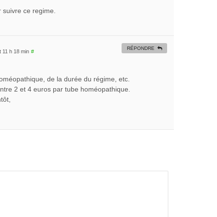
 suivre ce regime.
RÉPONDRE
 11 h 18 min
#
homéopathique, de la durée du régime, etc.
ntre 2 et 4 euros par tube homéopathique.
tôt,