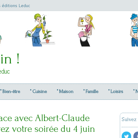
s éditions Leduc
in !
educ
° Bien-être
° Cuisine
° Maison
° Famille
° Loisirs
° 
ace avec Albert-Claude
Suivez
z votre soirée du 4 juin