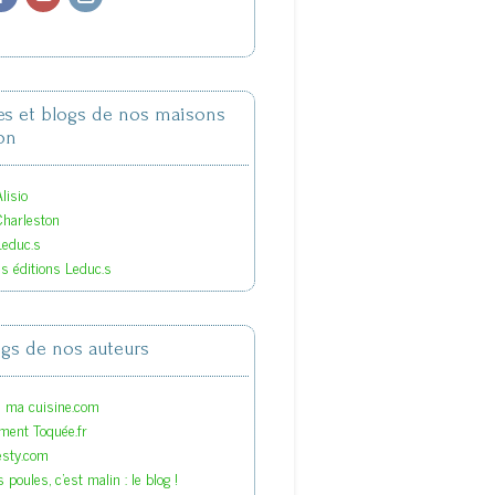
tes et blogs de nos maisons
on
lisio
Charleston
Leduc.s
es éditions Leduc.s
ogs de nos auteurs
s ma cuisine.com
ment Toquée.fr
esty.com
 poules, c'est malin : le blog !