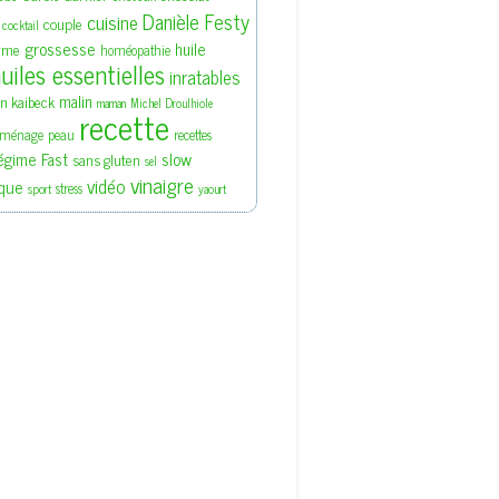
Danièle Festy
cuisine
couple
cocktail
grossesse
huile
rme
homéopathie
uiles essentielles
inratables
malin
en kaibeck
maman
Michel Droulhiole
recette
ménage
peau
recettes
slow
égime Fast
sans gluten
sel
vinaigre
vidéo
que
stress
sport
yaourt