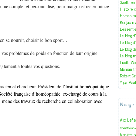
Gaelle-re
e complet et personnalisé, pour maigrir et rester mince
Histoire d
Homéo ma
Konjac m
L'essenti
Le blog d
en se nourrir, choisir le bon sport…
Le blog d
Le blog 
 vos problèmes de poids en fonction de leur origine.
Le blog ma
Lucile W
lement à toutes vos questions.
Maman tra
Robert Gr
Yoga Maat
acien et chercheur. Président de l’Institut homéopathique
 Société française d’homéopathie, ex-chargé de cours à la
l mène des travaux de recherche en collaboration avec
Nuage 
Alix Lefi
aromathérapi
b
bien-être