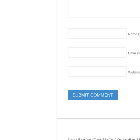
Name
(
Email (w
Websit
La collection C'est Malin / Quotidien Ma