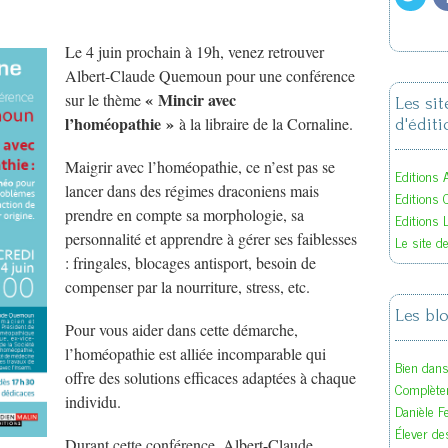
Le 4 juin prochain à 19h, venez retrouver
Albert-Claude Quemoun pour une conférence
« Mincir avec
sur le thème
Les si
l’homéopathie »
à la libraire de la Cornaline.
d'éditi
Maigrir avec l’homéopathie, ce n’est pas se
Editions A
lancer dans des régimes draconiens mais
Editions 
prendre en compte sa morphologie, sa
Editions 
personnalité et apprendre à gérer ses faiblesses
Le site d
: fringales, blocages antisport, besoin de
compenser par la nourriture, stress, etc.
Les bl
Pour vous aider dans cette démarche,
l’homéopathie est alliée incomparable qui
Bien dan
offre des solutions efficaces adaptées à chaque
Complète
individu.
Danièle F
Élever des
Durant cette conférence, Albert-Claude