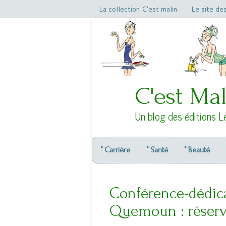
La collection C’est malin
Le site de
C'est Mal
Un blog des éditions L
° Carrière
° Santé
° Beauté
Conférence-dédic
Quemoun : réserve