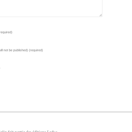
required)
ill not be published)
(required)
e
lin fait partie des éditions Leduc.