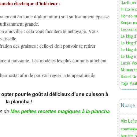
Gaelle-re
lancha électri
que d’intérieur :
Histoire d
Homéo ma
éralement en fonte d’aluminium) soit suffisamment épaisse
Konjac m
 suffisamment grande.
L'essenti
n amovible : cela vous facilitera le nettoyage. Vous
Le blog d
vaisselle.
Le blog d
ation des graisses : celle-ci doit pouvoir se retirer
Le blog 
Le blog ma
ment puissante. Les modèles les plus courants affichent
Lucile W
Maman tra
ermostat afin de pouvoir régler la température de
Robert Gr
Yoga Maat
opter pour le goût si délicieux d’une cuisson à
la plancha !
Nuage 
ts de
Mes petites recettes magiques à la plancha
Alix Lefi
aromathérapi
b
bien-être