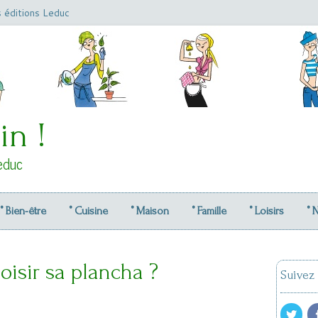
s éditions Leduc
in !
educ
° Bien-être
° Cuisine
° Maison
° Famille
° Loisirs
° 
isir sa plancha ?
Suivez