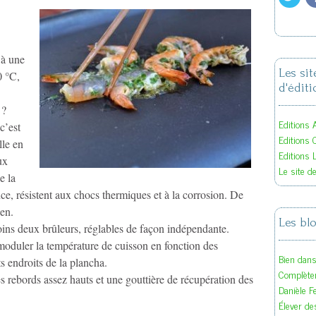
 à une
Les si
0 °C,
d'éditi
 ?
Editions A
c’est
Editions 
lle en
Editions 
ux
Le site d
e la
ce, résistent aux chocs thermiques et à la corrosion. De
ien.
Les bl
ins deux brûleurs, réglables de façon indépendante.
moduler la température de cuisson en fonction des
Bien dan
s endroits de la plancha.
Complète
 rebords assez hauts et une gouttière de récupération des
Danièle F
Élever des