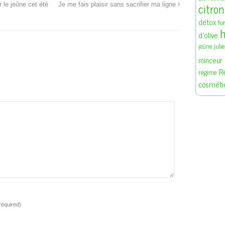
citron
 le jeûne cet été
Je me fais plaisir sans sacrifier ma ligne
détox
fo
h
d'olive
juli
jeûne
minceur
R
régime
cosméti
required)