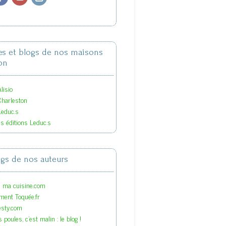
tes et blogs de nos maisons
on
lisio
Charleston
Leduc.s
es éditions Leduc.s
ogs de nos auteurs
s ma cuisine.com
ment Toquée.fr
esty.com
 poules, c'est malin : le blog !