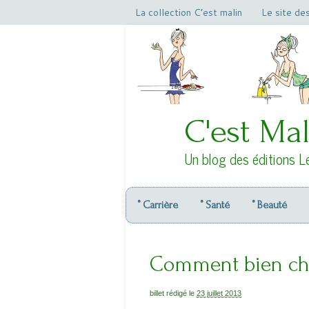
La collection C’est malin
Le site de
C'est Mal
Un blog des éditions L
° Carrière
° Santé
° Beauté
Comment bien cho
billet rédigé le
23 juillet 2013