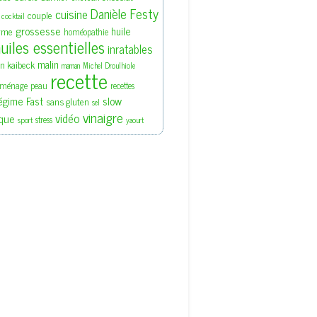
Danièle Festy
cuisine
couple
cocktail
grossesse
huile
rme
homéopathie
uiles essentielles
inratables
malin
en kaibeck
maman
Michel Droulhiole
recette
ménage
peau
recettes
slow
égime Fast
sans gluten
sel
vinaigre
vidéo
que
stress
sport
yaourt