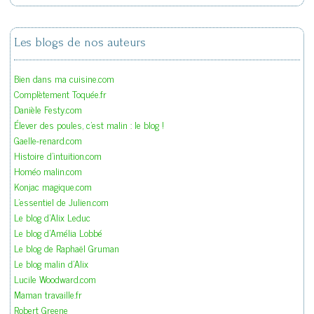
Les blogs de nos auteurs
Bien dans ma cuisine.com
Complètement Toquée.fr
Danièle Festy.com
Élever des poules, c'est malin : le blog !
Gaelle-renard.com
Histoire d'intuition.com
Homéo malin.com
Konjac magique.com
L'essentiel de Julien.com
Le blog d'Alix Leduc
Le blog d'Amélia Lobbé
Le blog de Raphaël Gruman
Le blog malin d'Alix
Lucile Woodward.com
Maman travaille.fr
Robert Greene