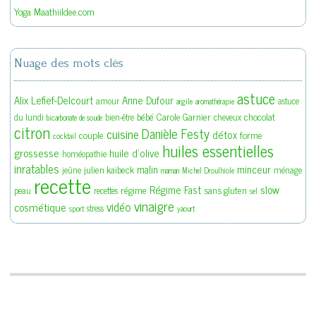
Yoga Maathiildee.com
Nuage des mots clés
astuce
Alix Lefief-Delcourt
Anne Dufour
amour
astuce
argile
aromathérapie
bébé
Carole Garnier
chocolat
du lundi
bien-être
cheveux
bicarbonate de soude
citron
Danièle Festy
cuisine
détox
couple
forme
cocktail
huiles essentielles
grossesse
huile d'olive
homéopathie
inratables
malin
minceur
julien kaibeck
jeûne
ménage
maman
Michel Droulhiole
recette
slow
Régime Fast
régime
sans gluten
peau
recettes
sel
vinaigre
vidéo
cosmétique
stress
sport
yaourt