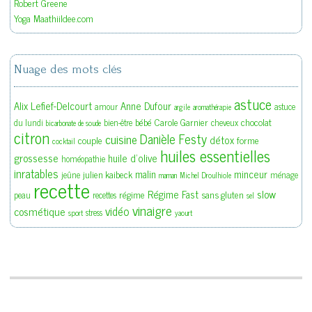
Robert Greene
Yoga Maathiildee.com
Nuage des mots clés
astuce
Alix Lefief-Delcourt
Anne Dufour
amour
astuce
argile
aromathérapie
bébé
Carole Garnier
chocolat
du lundi
bien-être
cheveux
bicarbonate de soude
citron
Danièle Festy
cuisine
détox
couple
forme
cocktail
huiles essentielles
grossesse
huile d'olive
homéopathie
inratables
malin
minceur
julien kaibeck
jeûne
ménage
maman
Michel Droulhiole
recette
slow
Régime Fast
régime
sans gluten
peau
recettes
sel
vinaigre
vidéo
cosmétique
stress
sport
yaourt