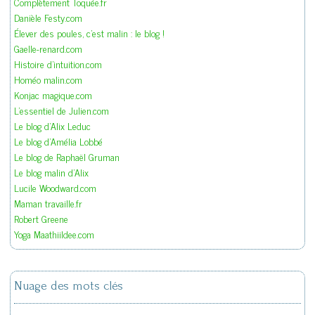
Complètement Toquée.fr
Danièle Festy.com
Élever des poules, c'est malin : le blog !
Gaelle-renard.com
Histoire d'intuition.com
Homéo malin.com
Konjac magique.com
L'essentiel de Julien.com
Le blog d'Alix Leduc
Le blog d'Amélia Lobbé
Le blog de Raphaël Gruman
Le blog malin d'Alix
Lucile Woodward.com
Maman travaille.fr
Robert Greene
Yoga Maathiildee.com
Nuage des mots clés