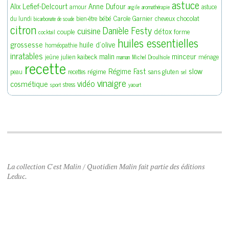
astuce
Alix Lefief-Delcourt
Anne Dufour
amour
astuce
argile
aromathérapie
bébé
Carole Garnier
chocolat
du lundi
bien-être
cheveux
bicarbonate de soude
citron
Danièle Festy
cuisine
détox
couple
forme
cocktail
huiles essentielles
grossesse
huile d'olive
homéopathie
inratables
malin
minceur
julien kaibeck
jeûne
ménage
maman
Michel Droulhiole
recette
slow
Régime Fast
régime
sans gluten
peau
recettes
sel
vinaigre
vidéo
cosmétique
stress
sport
yaourt
La collection C'est Malin / Quotidien Malin fait partie des éditions
Leduc.