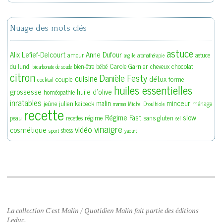
Nuage des mots clés
astuce
Alix Lefief-Delcourt
Anne Dufour
amour
astuce
argile
aromathérapie
bébé
Carole Garnier
chocolat
du lundi
bien-être
cheveux
bicarbonate de soude
citron
Danièle Festy
cuisine
détox
couple
forme
cocktail
huiles essentielles
grossesse
huile d'olive
homéopathie
inratables
malin
minceur
julien kaibeck
jeûne
ménage
maman
Michel Droulhiole
recette
slow
Régime Fast
régime
sans gluten
peau
recettes
sel
vinaigre
vidéo
cosmétique
stress
sport
yaourt
La collection C'est Malin / Quotidien Malin fait partie des éditions
Leduc.