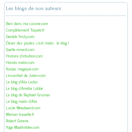
Les blogs de nos auteurs
Bien dans ma cuisine.com
Complètement Toquée.fr
Danièle Festy.com
Élever des poules, c'est malin : le blog !
Gaelle-renard.com
Histoire d'intuition.com
Homéo malin.com
Konjac magique.com
L'essentiel de Julien.com
Le blog d'Alix Leduc
Le blog d'Amélia Lobbé
Le blog de Raphaël Gruman
Le blog malin d'Alix
Lucile Woodward.com
Maman travaille.fr
Robert Greene
Yoga Maathiildee.com