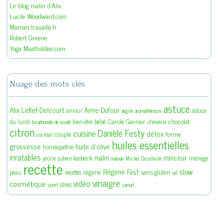
Le blog malin d'Alix
Lucile Woodward.com
Maman travaille.fr
Robert Greene
Yoga Maathiildee.com
Nuage des mots clés
astuce
Alix Lefief-Delcourt
Anne Dufour
amour
astuce
argile
aromathérapie
bébé
Carole Garnier
chocolat
du lundi
bien-être
cheveux
bicarbonate de soude
citron
Danièle Festy
cuisine
détox
couple
forme
cocktail
huiles essentielles
grossesse
huile d'olive
homéopathie
inratables
malin
minceur
julien kaibeck
jeûne
ménage
maman
Michel Droulhiole
recette
slow
Régime Fast
régime
sans gluten
peau
recettes
sel
vinaigre
vidéo
cosmétique
stress
sport
yaourt