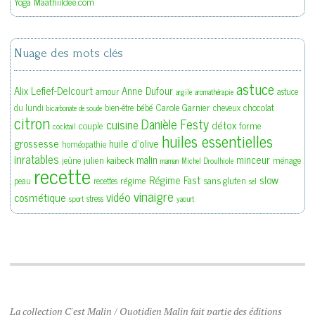
Yoga Maathiildee.com
Nuage des mots clés
astuce
Alix Lefief-Delcourt
Anne Dufour
amour
astuce
argile
aromathérapie
bébé
Carole Garnier
chocolat
du lundi
bien-être
cheveux
bicarbonate de soude
citron
Danièle Festy
cuisine
détox
couple
forme
cocktail
huiles essentielles
grossesse
huile d'olive
homéopathie
inratables
malin
minceur
julien kaibeck
jeûne
ménage
maman
Michel Droulhiole
recette
slow
Régime Fast
régime
sans gluten
peau
recettes
sel
vinaigre
vidéo
cosmétique
stress
sport
yaourt
La collection C'est Malin / Quotidien Malin fait partie des éditions