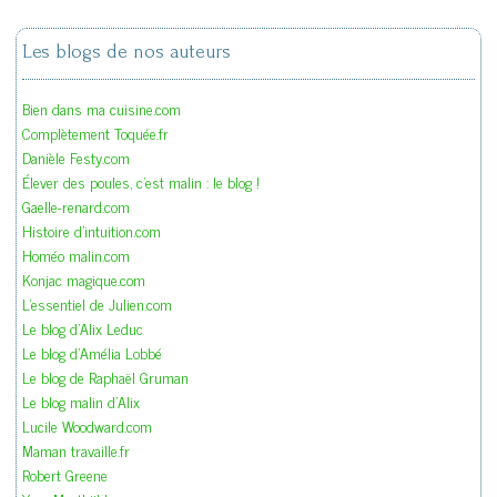
Les blogs de nos auteurs
Bien dans ma cuisine.com
Complètement Toquée.fr
Danièle Festy.com
Élever des poules, c'est malin : le blog !
Gaelle-renard.com
Histoire d'intuition.com
Homéo malin.com
Konjac magique.com
L'essentiel de Julien.com
Le blog d'Alix Leduc
Le blog d'Amélia Lobbé
Le blog de Raphaël Gruman
Le blog malin d'Alix
Lucile Woodward.com
Maman travaille.fr
Robert Greene