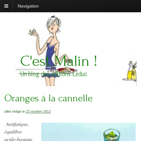
Navigation
C'est Malin !
Un blog des éditions Leduc
Oranges à la cannelle
billet rédigé le
22 octobre 2012
Antifatigue,
équilibre
acido-basique