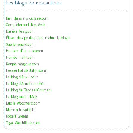
Les blogs de nos auteurs
Bien dans ma cuisine.com
Complètement Toquée.fr
Danièle Festy.com
Élever des poules, c'est malin : le blog !
Gaelle-renard.com
Histoire d'intuition.com
Homéo malin.com
Konjac magique.com
L'essentiel de Julien.com
Le blog d'Alix Leduc
Le blog d'Amélia Lobbé
Le blog de Raphaël Gruman
Le blog malin d'Alix
Lucile Woodward.com
Maman travaille.fr
Robert Greene
Yoga Maathiildee.com