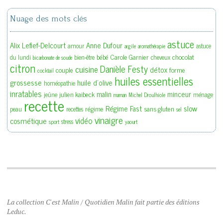
Nuage des mots clés
astuce
Alix Lefief-Delcourt
Anne Dufour
amour
astuce
argile
aromathérapie
bébé
Carole Garnier
chocolat
du lundi
bien-être
cheveux
bicarbonate de soude
citron
Danièle Festy
cuisine
détox
couple
forme
cocktail
huiles essentielles
grossesse
huile d'olive
homéopathie
inratables
malin
minceur
julien kaibeck
jeûne
ménage
maman
Michel Droulhiole
recette
slow
Régime Fast
régime
sans gluten
peau
recettes
sel
vinaigre
vidéo
cosmétique
stress
sport
yaourt
La collection C'est Malin / Quotidien Malin fait partie des éditions
Leduc.