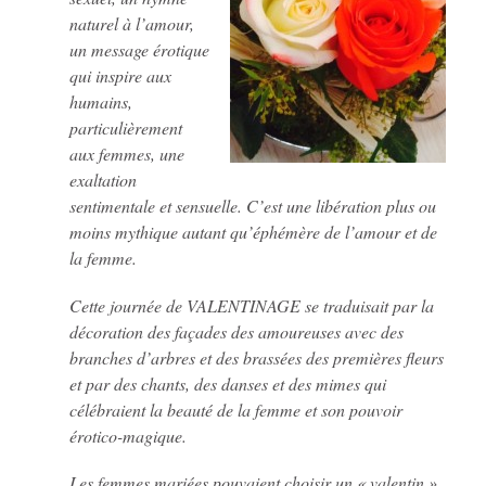
naturel à l’amour,
un message érotique
qui inspire aux
humains,
particulièrement
aux femmes, une
exaltation
sentimentale et sensuelle. C’est une libération plus ou
moins mythique autant qu’éphémère de l’amour et de
la femme.
Cette journée de VALENTINAGE se traduisait par la
décoration des façades des amoureuses avec des
branches d’arbres et des brassées des premières fleurs
et par des chants, des danses et des mimes qui
célébraient la beauté de la femme et son pouvoir
érotico-magique.
Les femmes mariées pouvaient choisir un « valentin »