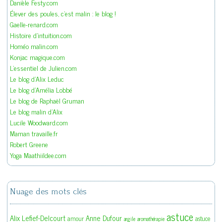
Danièle Festy.com
Élever des poules, c'est malin : le blog !
Gaelle-renard.com
Histoire d'intuition.com
Homéo malin.com
Konjac magique.com
L'essentiel de Julien.com
Le blog d'Alix Leduc
Le blog d'Amélia Lobbé
Le blog de Raphaël Gruman
Le blog malin d'Alix
Lucile Woodward.com
Maman travaille.fr
Robert Greene
Yoga Maathiildee.com
Nuage des mots clés
astuce
Alix Lefief-Delcourt
Anne Dufour
amour
astuce
argile
aromathérapie