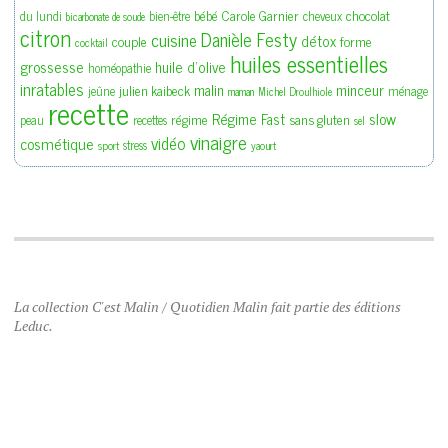
bébé
Carole Garnier
chocolat
du lundi
bien-être
cheveux
bicarbonate de soude
citron
Danièle Festy
cuisine
détox
couple
forme
cocktail
huiles essentielles
grossesse
huile d'olive
homéopathie
inratables
malin
minceur
julien kaibeck
jeûne
ménage
maman
Michel Droulhiole
recette
slow
Régime Fast
régime
sans gluten
peau
recettes
sel
vinaigre
vidéo
cosmétique
stress
sport
yaourt
La collection C'est Malin / Quotidien Malin fait partie des éditions
Leduc.