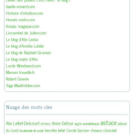
Gaelle-renard.com
Histoire d'intuition.com
Homéo malin.com
Konjac magique.com
L'essentiel de Julien.com
Le blog d'Alix Leduc
Le blog d'Amélia Lobbé
Le blog de Raphaël Gruman
Le blog malin d'Alix
Lucile Woodward.com
Maman travaille.fr
Robert Greene
Yoga Maathiildee.com
Nuage des mots clés
astuce
Alix Lefief-Delcourt
Anne Dufour
amour
astuce
argile
aromathérapie
bébé
Carole Garnier
chocolat
du lundi
bien-être
cheveux
bicarbonate de soude