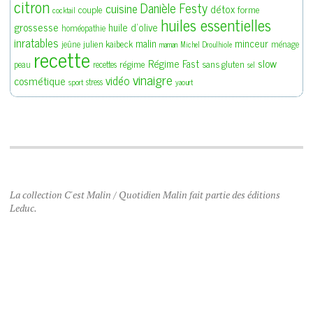
citron
Danièle Festy
cuisine
détox
couple
forme
cocktail
huiles essentielles
grossesse
huile d'olive
homéopathie
inratables
malin
minceur
julien kaibeck
jeûne
ménage
maman
Michel Droulhiole
recette
slow
Régime Fast
régime
sans gluten
peau
recettes
sel
vinaigre
vidéo
cosmétique
stress
sport
yaourt
La collection C'est Malin / Quotidien Malin fait partie des éditions
Leduc.