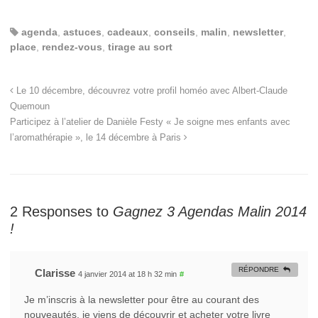
agenda
,
astuces
,
cadeaux
,
conseils
,
malin
,
newsletter
,
place
,
rendez-vous
,
tirage au sort
Le 10 décembre, découvrez votre profil homéo avec Albert-Claude
Quemoun
Participez à l’atelier de Danièle Festy « Je soigne mes enfants avec
l’aromathérapie », le 14 décembre à Paris
2 Responses to
Gagnez 3 Agendas Malin 2014
!
RÉPONDRE
Clarisse
4 janvier 2014 at 18 h 32 min
#
Je m’inscris à la newsletter pour être au courant des
nouveautés, je viens de découvrir et acheter votre livre