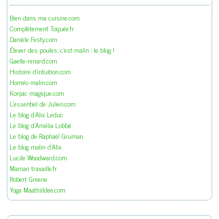
Bien dans ma cuisine.com
Complètement Toquée.fr
Danièle Festy.com
Élever des poules, c'est malin : le blog !
Gaelle-renard.com
Histoire d'intuition.com
Homéo malin.com
Konjac magique.com
L'essentiel de Julien.com
Le blog d'Alix Leduc
Le blog d'Amélia Lobbé
Le blog de Raphaël Gruman
Le blog malin d'Alix
Lucile Woodward.com
Maman travaille.fr
Robert Greene
Yoga Maathiildee.com