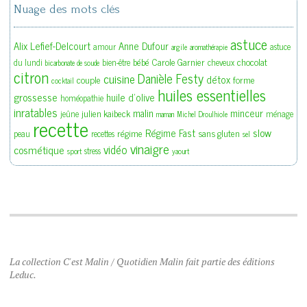
Nuage des mots clés
astuce
Alix Lefief-Delcourt
Anne Dufour
amour
astuce
argile
aromathérapie
bébé
Carole Garnier
chocolat
du lundi
bien-être
cheveux
bicarbonate de soude
citron
Danièle Festy
cuisine
détox
couple
forme
cocktail
huiles essentielles
grossesse
huile d'olive
homéopathie
inratables
malin
minceur
julien kaibeck
jeûne
ménage
maman
Michel Droulhiole
recette
slow
Régime Fast
régime
sans gluten
peau
recettes
sel
vinaigre
vidéo
cosmétique
stress
sport
yaourt
La collection C'est Malin / Quotidien Malin fait partie des éditions
Leduc.