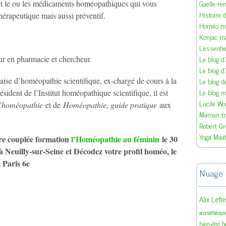
Gaelle-re
l et le ou les médicaments homéopathiques qui vous
Histoire d
hérapeutique mais aussi préventif.
Homéo ma
Konjac m
L'essenti
Le blog d
ur en pharmacie et chercheur.
Le blog d
Le blog 
çaise d’homéopathie scientifique, ex-chargé de cours à la
Le blog ma
sident de l’Institut homéopathique scientifique, il est
Lucile W
l’homéopathie
et de
Homéopathie, guide pratique
aux
Maman tra
Robert Gr
Yoga Maat
fre couplée formation
l’Homéopathie au féminin
le 30
euilly-sur-Seine et Décodez votre profil homéo, le
 Paris 6e
Nuage 
Alix Lefi
aromathérapi
b
bien-être