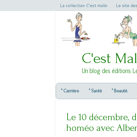
La collection C’est malin
Le site de
C'est Mal
Un blog des éditions L
° Carrière
° Santé
° Beauté
Le 10 décembre, d
homéo avec Albe