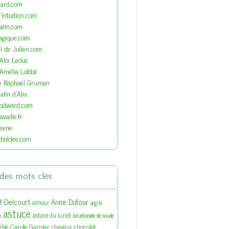
nard.com
'intuition.com
lin.com
agique.com
el de Julien.com
'Alix Leduc
'Amélia Lobbé
de Raphaël Gruman
lin d'Alix
oodward.com
vaille.fr
eene
hiildee.com
des mots clés
ef-Delcourt
Anne Dufour
amour
argile
astuce
astuce du lundi
e
bicarbonate de soude
ébé
Carole Garnier
chocolat
cheveux