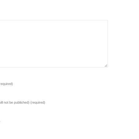
required)
ill not be published)
(required)
e