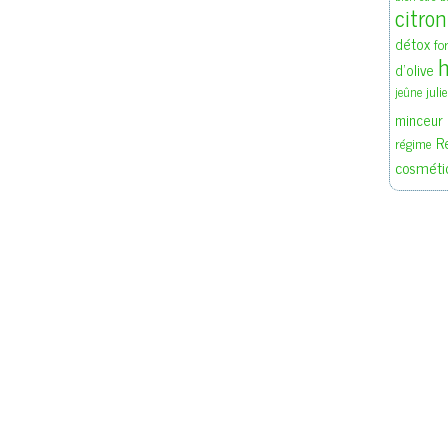
citron
détox
fo
h
d'olive
juli
jeûne
minceur
R
régime
cosméti