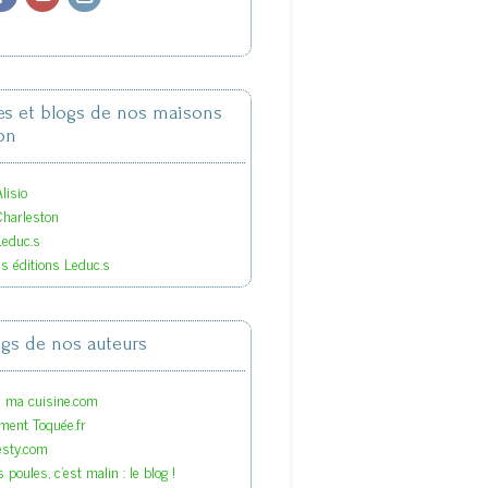
tes et blogs de nos maisons
on
lisio
Charleston
Leduc.s
es éditions Leduc.s
ogs de nos auteurs
s ma cuisine.com
ment Toquée.fr
esty.com
 poules, c'est malin : le blog !