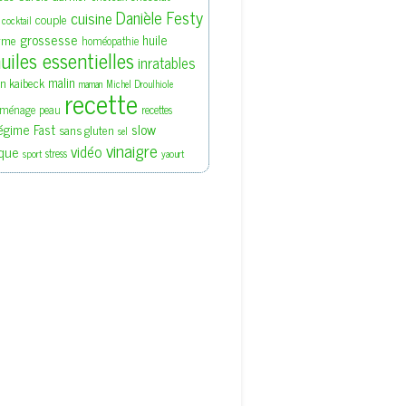
Danièle Festy
cuisine
couple
cocktail
grossesse
huile
rme
homéopathie
uiles essentielles
inratables
malin
en kaibeck
maman
Michel Droulhiole
recette
ménage
peau
recettes
slow
égime Fast
sans gluten
sel
vinaigre
vidéo
que
stress
sport
yaourt