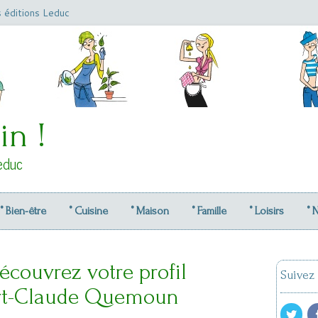
s éditions Leduc
in !
educ
° Bien-être
° Cuisine
° Maison
° Famille
° Loisirs
° 
écouvrez votre profil
Suivez
rt-Claude Quemoun