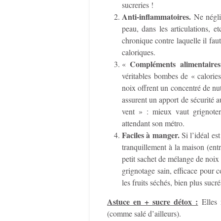
sucreries !
Anti-inflammatoires.
Ne négli
peau, dans les articulations, e
chronique contre laquelle il faut
caloriques.
Compléments alimentaire
«
véritables bombes de « calories
noix offrent un concentré de nu­
assurent un apport de sécurité 
vent » : mieux vaut grignote
attendant son métro.
Faciles à manger.
Si l’idéal es
tranquillement à la maison (ent
petit sachet de mélange de noix 
grignotage sain, efficace pour 
les fruits séchés, bien plus sucr
Astuce en + sucre détox :
Elles 
(comme salé d’ailleurs).