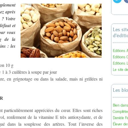
implement
sez après
e ? Votre
défaut et
Les si
Pour vous
d'éditi
ng de la
ins : l
es
Editions A
Editions 
Editions 
ron 10 g
Le site d
:
1 à 3 cuillères à soupe par jour
ure, en grignotage ou dans la salade, mais ni grillées ni
Les bl
ER
Bien dan
t particulièrement appréciées du cœur. Elles sont riches
Complète
Danièle F
rol, renferment de la vitamine E très antioxydante, et de
Élever des
qué dans la souplesse des artères. Tout l’inverse des