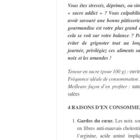
Vous êtes stressés, déprimés, ou s
« sucre addict » ? Vous culpabili
avoir savouré une bonne pâtisseri
gourmandise est votre plus grand 
cela se voit sur votre balance ? 
éviter de grignoter tout au lo
journée, privilégiez ces aliments sa
noix et les amandes !
Teneur en sucre (pour 100 g) :
envi
Fréquence idéale de consommation 
Meilleure façon d’en profiter :
nat
salées
4 RAISONS D’EN CONSOMM
Gardes du cœur.
Les noix son
en fibres anti-mauvais cholesté
l’arginine, acide aminé impli