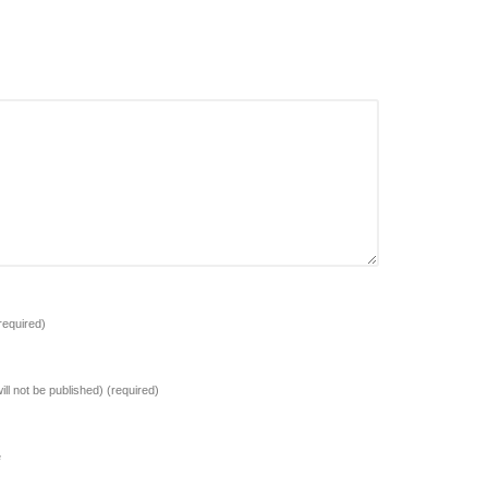
required)
ill not be published)
(required)
e