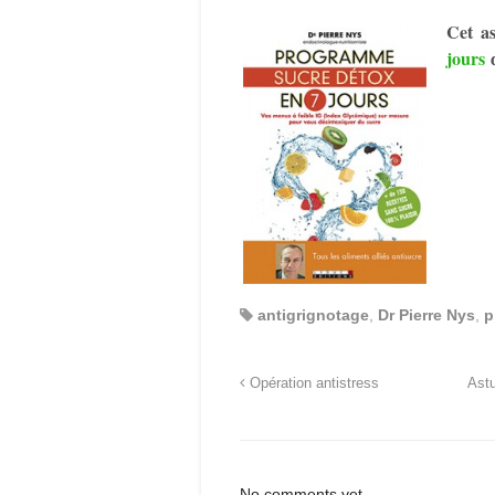
Cet as
jours
antigrignotage
,
Dr Pierre Nys
,
p
Opération antistress
Astu
No comments yet.