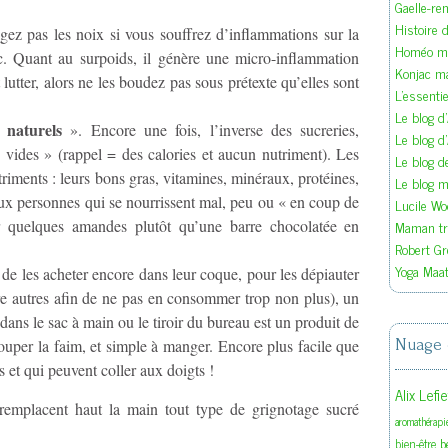
Gaelle-re
Histoire d
gez pas les noix si vous souffrez d’in­flammations sur la
Homéo ma
tc. Quant au surpo­ids, il génère une micro-inflammation
Konjac m
 lutter, alors ne les boudez pas sous prétexte qu’elles sont
L'essenti
Le blog d
s naturels
». Encore une fois, l’inverse des sucreries,
Le blog d
 vides » (rappel = des calories et aucun nutriment). Les
Le blog 
triments : leurs bons gras, vitamines, minéraux, protéines,
Le blog ma
aux personnes qui se nourrissent mal, peu ou « en coup de
Lucile W
Maman tra
r quelques amandes plutôt qu’une barre chocolatée en
Robert Gr
Yoga Maat
t de les acheter encore dans leur coque, pour les dépiauter
re autres afin de ne pas en consommer trop non plus), un
dans le sac à main ou le tiroir du bureau est un produit de
Nuage 
couper la faim, et simple à manger. Encore plus facile que
és et qui peuvent coller aux doigts !
Alix Lefi
remplacent haut la main tout type de grignotage sucré
aromathérapi
b
bien-être