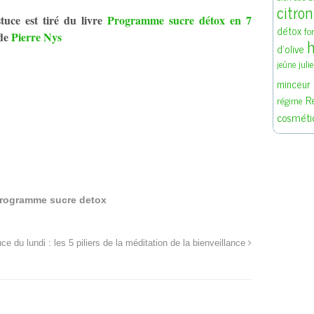
citron
tuce est tiré du livre
Programme sucre détox en 7
détox
fo
de
Pierre Nys
h
d'olive
juli
jeûne
minceur
R
régime
cosméti
rogramme sucre detox
ce du lundi : les 5 piliers de la méditation de la bienveillance