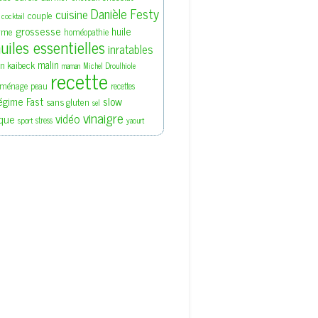
Danièle Festy
cuisine
couple
cocktail
grossesse
huile
rme
homéopathie
uiles essentielles
inratables
malin
en kaibeck
maman
Michel Droulhiole
recette
ménage
peau
recettes
slow
égime Fast
sans gluten
sel
vinaigre
vidéo
que
stress
sport
yaourt