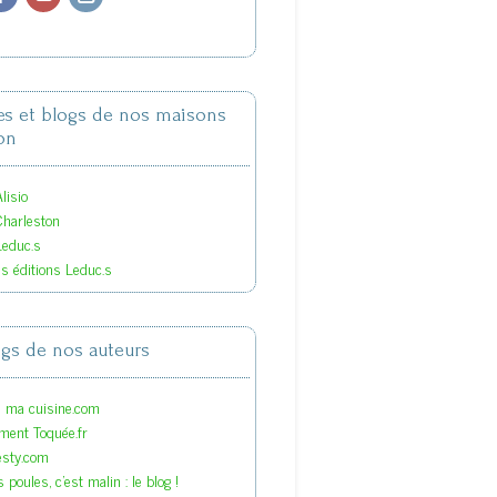
tes et blogs de nos maisons
on
lisio
Charleston
Leduc.s
es éditions Leduc.s
ogs de nos auteurs
s ma cuisine.com
ment Toquée.fr
esty.com
 poules, c'est malin : le blog !