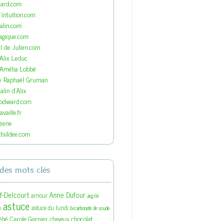
nard.com
'intuition.com
lin.com
agique.com
el de Julien.com
'Alix Leduc
'Amélia Lobbé
de Raphaël Gruman
lin d'Alix
oodward.com
vaille.fr
eene
hiildee.com
des mots clés
ef-Delcourt
Anne Dufour
amour
argile
astuce
astuce du lundi
e
bicarbonate de soude
ébé
Carole Garnier
chocolat
cheveux