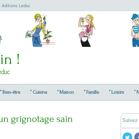
s éditions Leduc
in !
educ
° Bien-être
° Cuisine
° Maison
° Famille
° Loisirs
° 
 un grignotage sain
Suivez