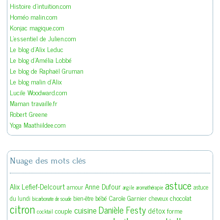
Histoire d'intuition.com
Homéo malin.com
Konjac magique.com
L'essentiel de Julien.com
Le blog d'Alix Leduc
Le blog d'Amélia Lobbé
Le blog de Raphaël Gruman
Le blog malin d'Alix
Lucile Woodward.com
Maman travaille.fr
Robert Greene
Yoga Maathiildee.com
Nuage des mots clés
astuce
Alix Lefief-Delcourt
Anne Dufour
amour
astuce
argile
aromathérapie
bébé
Carole Garnier
chocolat
du lundi
bien-être
cheveux
bicarbonate de soude
citron
Danièle Festy
cuisine
détox
couple
forme
cocktail