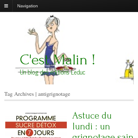
Navigation
C'est Malin !
Un blog des éditions Leduc
Tag Archives | antigrignotage
Astuce du
lundi : un
grignotage sain