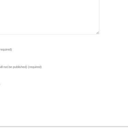
required)
ill not be published)
(required)
e