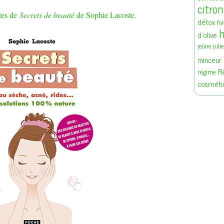
citron
ites de
Secrets de beauté
de Sophie Lacoste.
détox
fo
h
d'olive
juli
jeûne
minceur
R
régime
cosméti