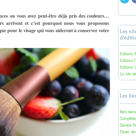
ances ou vous avez peut-être déjà pris des couleurs…
urs arrivent et c’est pourquoi nous vous proposons
ue pour le visage qui vous aideront à conserver votre
Les si
.
d'éditi
Editions A
Editions 
Editions 
Le site d
Les bl
Bien dan
Complète
Danièle F
Élever des