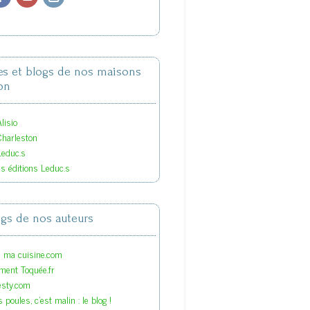
tes et blogs de nos maisons
on
lisio
Charleston
Leduc.s
es éditions Leduc.s
ogs de nos auteurs
s ma cuisine.com
ment Toquée.fr
esty.com
 poules, c'est malin : le blog !