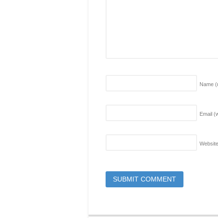
Name
(
Email (w
Websit