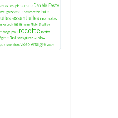
Danièle Festy
cuisine
couple
cocktail
grossesse
huile
rme
homéopathie
uiles essentielles
inratables
malin
en kaibeck
maman
Michel Droulhiole
recette
ménage
peau
recettes
slow
égime Fast
sans gluten
sel
vinaigre
vidéo
que
stress
sport
yaourt