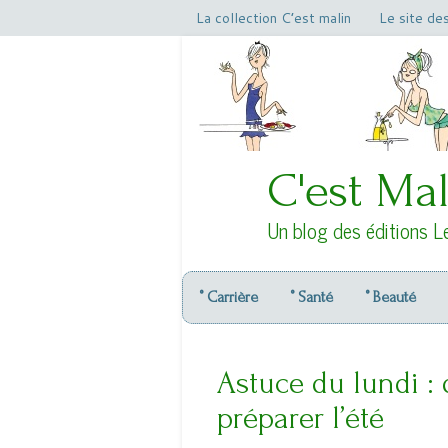
La collection C’est malin
Le site de
C'est Mal
Un blog des éditions L
° Carrière
° Santé
° Beauté
Astuce du lundi 
préparer l’été