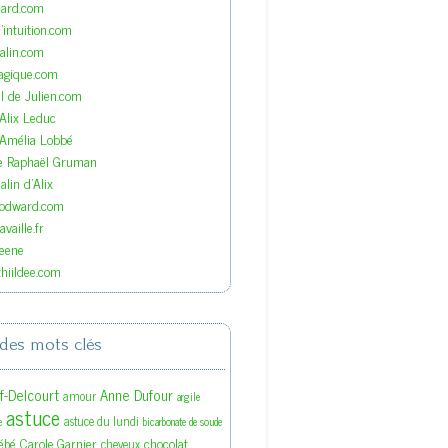
nard.com
'intuition.com
lin.com
agique.com
el de Julien.com
'Alix Leduc
'Amélia Lobbé
de Raphaël Gruman
lin d'Alix
oodward.com
vaille.fr
eene
hiildee.com
des mots clés
ef-Delcourt
Anne Dufour
amour
argile
astuce
astuce du lundi
e
bicarbonate de soude
ébé
Carole Garnier
chocolat
cheveux