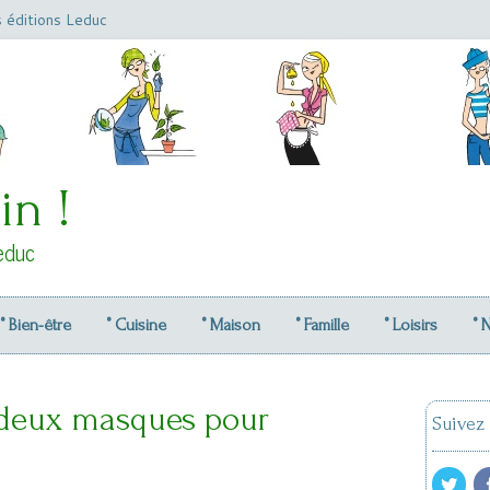
s éditions Leduc
in !
educ
° Bien-être
° Cuisine
° Maison
° Famille
° Loisirs
° 
: deux masques pour
Suivez