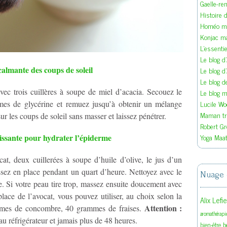
Gaelle-re
Histoire d
Homéo ma
Konjac m
L'essenti
Le blog d
almante des coups de soleil
Le blog d
Le blog 
ec trois cuillères à soupe de miel d’acacia. Secouez le
Le blog ma
Lucile W
es de glycérine et remuez jusqu’à obtenir un mélange
Maman tra
 les coups de soleil sans masser et laissez pénétrer.
Robert Gr
Yoga Maat
ssante pour hydrater l’épiderme
t, deux cuillerées à soupe d’huile d’olive, le jus d’un
issez en place pendant un quart d’heure. Nettoyez avec le
Nuage 
le. Si votre peau tire trop, massez ensuite doucement avec
lace de l’avocat, vous pouvez utiliser, au choix selon la
Alix Lefi
Attention :
mmes de concombre, 40 grammes de fraises.
aromathérapi
u réfrigérateur et jamais plus de 48 heures.
b
bien-être