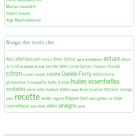
Maman travaille.fr
Robert Greene
Yoga Maathiildee.com
Nuage des mots clés
astuce
Alix Lefief-Delcourt
Anne Dufour
amour
astuce
argile
aromathérapie
bébé
Carole Garnier
chocolat
du lundi
bien-être
cheveux
bicarbonate de soude
citron
Danièle Festy
cuisine
détox
couple
forme
cocktail
huiles essentielles
grossesse
huile d'olive
homéopathie
inratables
malin
minceur
julien kaibeck
jeûne
ménage
maman
Michel Droulhiole
recette
slow
Régime Fast
régime
sans gluten
peau
recettes
sel
vinaigre
vidéo
cosmétique
stress
sport
yaourt