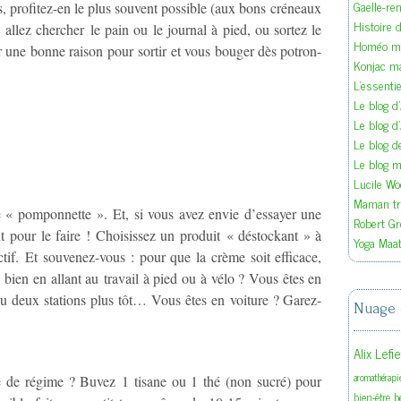
Gaelle-re
, profitez-en le plus souvent possible (aux bons créneaux
Histoire d
: allez chercher le pain ou le journal à pied, ou sortez le
Homéo ma
er une bonne raison pour sortir et vous bouger dès potron-
Konjac m
L'essenti
Le blog d
Le blog d
Le blog 
Le blog ma
Lucile W
Maman tra
« pomponnette ». Et, si vous avez envie d’essayer une
Robert Gr
 pour le faire ! Choisissez un produit « déstockant » à
Yoga Maat
ctif. Et souvenez-vous : pour que la crème soit efficace,
bien en allant au travail à pied ou à vélo ? Vous êtes en
 deux stations plus tôt… Vous êtes en voiture ? Garez-
Nuage 
Alix Lefi
aromathérapi
se de régime ? Buvez 1 tisane ou 1 thé (non sucré) pour
b
bien-être