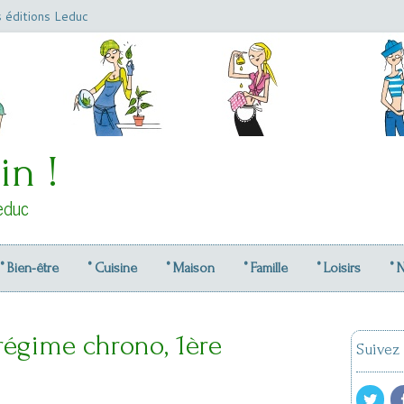
s éditions Leduc
in !
educ
° Bien-être
° Cuisine
° Maison
° Famille
° Loisirs
° 
 régime chrono, 1ère
Suivez