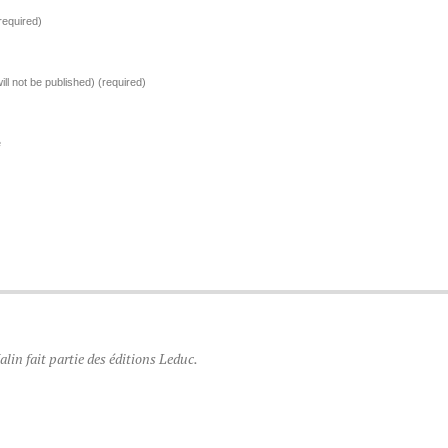
required)
ill not be published)
(required)
e
lin fait partie des éditions Leduc.