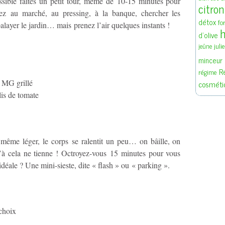
possible faites un petit tour, même de 10-15 minutes pour
citron
lez au marché, au pressing, à la banque, chercher les
détox
fo
 balayer le jardin… mais prenez l’air quelques instants !
h
d'olive
juli
jeûne
minceur
R
régime
cosméti
 MG grillé
lis de tomate
 même léger, le corps se ralentit un peu… on bâille, on
u’à cela ne tienne ! Octroyez-vous 15 minutes pour vous
 idéale ? Une mini-sieste, dite « flash » ou « parking ».
 choix