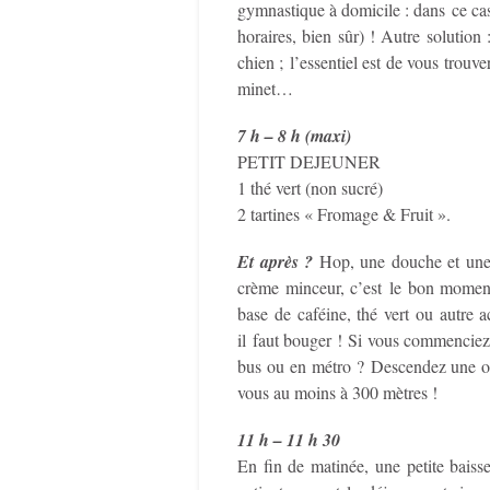
gymnastique à domicile : dans ce cas
horaires, bien sûr) ! Autre solution 
chien ; l’essentiel est de vous trouv
minet…
7 h – 8 h (maxi)
PETIT DEJEUNER
1 thé vert (non sucré)
2 tartines « Fromage & Fruit ».
Et après ?
Hop, une douche et une 
crème minceur, c’est le bon moment
base de caféine, thé vert ou autre a
il faut bouger ! Si vous commenciez 
bus ou en métro ? Descendez une ou
vous au moins à 300 mètres !
11 h – 11 h 30
En fin de matinée, une petite bais