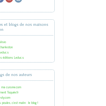
tes et blogs de nos maisons
on
lisio
Charleston
Leduc.s
es éditions Leduc.s
ogs de nos auteurs
s ma cuisine.com
ment Toquée.fr
esty.com
 poules, c'est malin : le blog !