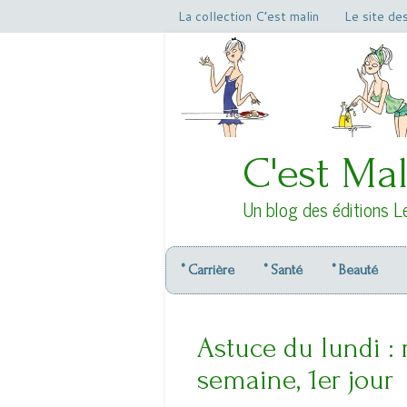
La collection C’est malin
Le site de
C'est Mal
Un blog des éditions L
° Carrière
° Santé
° Beauté
Astuce du lundi :
semaine, 1er jour