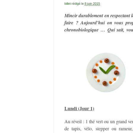
billet rédigé le
8 juin 2015
Mincir durablement en respectant l
faire ? Aujourd’hui on vous pro
chronobiologique … Qui sait, vous
Lundi (Jour 1)
Au réveil : 1 thé vert ou un grand v
de tapis, vélo, stepper ou rameu