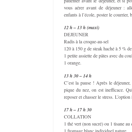
patienter avant le déjeuner, et si 
vous aérer avant de déjeuner : al
enfants à l’école, poster le courrier,
12 h – 13 h (maxi)
DEJEUNER
Radis à la croque-au-sel
120 à 150 g de steak haché à 5 % de
1 petite assiette de pâtes avec du cou
1 orange.
13 h 30 – 14 h
C’est la pause ! Après le déjeuner,
pique du nez, on est inefficace. Q
reposer et chasser le stress. L’option
17 h – 17 h 30
COLLATION
1 thé vert (non sucré) ou 1 tisane au
1 fromage blanc individuel nature