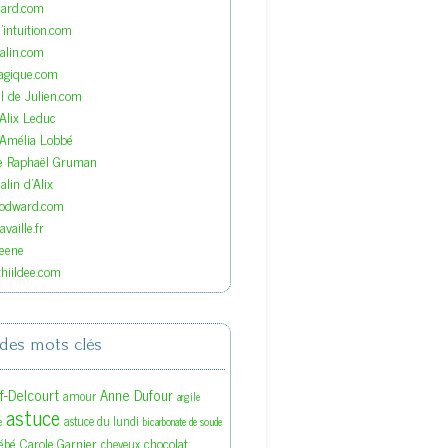
nard.com
'intuition.com
lin.com
agique.com
el de Julien.com
'Alix Leduc
'Amélia Lobbé
de Raphaël Gruman
lin d'Alix
oodward.com
vaille.fr
eene
hiildee.com
des mots clés
ef-Delcourt
Anne Dufour
amour
argile
astuce
astuce du lundi
e
bicarbonate de soude
ébé
Carole Garnier
chocolat
cheveux