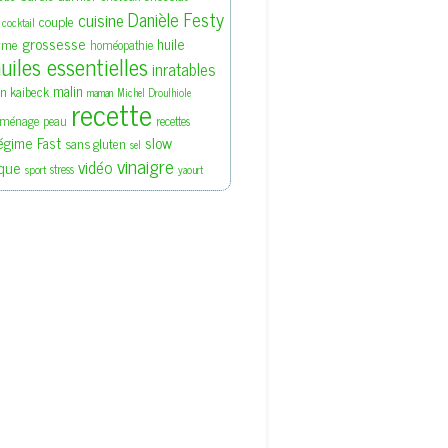
Danièle Festy
cuisine
couple
cocktail
grossesse
huile
rme
homéopathie
uiles essentielles
inratables
malin
en kaibeck
maman
Michel Droulhiole
recette
ménage
peau
recettes
slow
égime Fast
sans gluten
sel
vinaigre
vidéo
que
stress
sport
yaourt