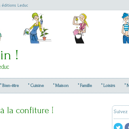
s éditions Leduc
in !
educ
° Bien-être
° Cuisine
° Maison
° Famille
° Loisirs
° 
 la confiture !
Suivez