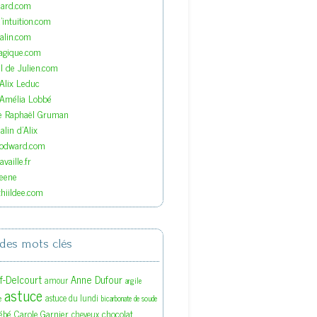
nard.com
'intuition.com
lin.com
agique.com
el de Julien.com
'Alix Leduc
'Amélia Lobbé
de Raphaël Gruman
lin d'Alix
oodward.com
vaille.fr
eene
hiildee.com
des mots clés
ef-Delcourt
Anne Dufour
amour
argile
astuce
astuce du lundi
e
bicarbonate de soude
ébé
Carole Garnier
chocolat
cheveux