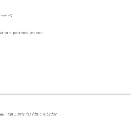
required)
ill not be published)
(required)
e
lin fait partie des éditions Leduc.