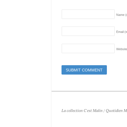
Name
(
Email (w
Websit
La collection C'est Malin / Quotidien Ma