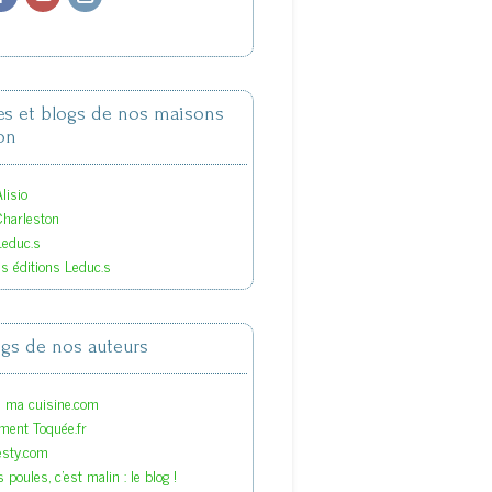
tes et blogs de nos maisons
on
lisio
Charleston
Leduc.s
es éditions Leduc.s
ogs de nos auteurs
s ma cuisine.com
ment Toquée.fr
esty.com
 poules, c'est malin : le blog !