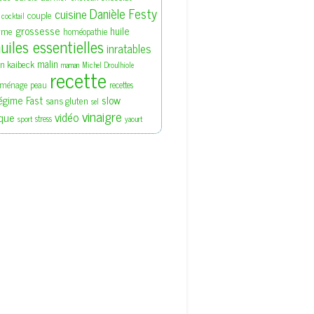
Danièle Festy
cuisine
couple
cocktail
grossesse
huile
rme
homéopathie
uiles essentielles
inratables
malin
en kaibeck
maman
Michel Droulhiole
recette
ménage
peau
recettes
slow
égime Fast
sans gluten
sel
vinaigre
vidéo
que
stress
sport
yaourt