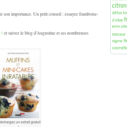
citron
détox
fo
te son importance. Un petit conseil : essayez framboise-
h
d'olive
juli
jeûne
 !
et suivez le blog d’Augustine et ses nombreuses
minceur
R
régime
cosméti
léchargez un extrait gratuit
!