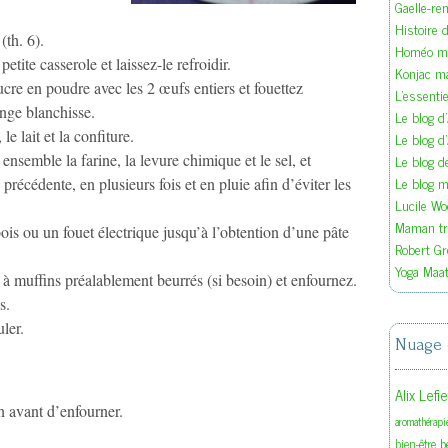
Gaelle-re
Histoire d
(th. 6).
Homéo ma
etite casserole et laissez-le refroidir.
Konjac m
cre en poudre avec les 2 œufs entiers et fouettez
L'essenti
nge blanchisse.
Le blog d
le lait et la confiture.
Le blog d
Le blog 
semble la farine, la levure chimique et le sel, et
Le blog ma
 précédente, en plusieurs fois et en pluie afin d’éviter les
Lucile W
Maman tra
is ou un fouet électrique jusqu’à l’obtention d’une pâte
Robert Gr
Yoga Maat
à muffins préalablement beurrés (si besoin) et enfournez.
s.
ler.
Nuage 
Alix Lefi
 avant d’enfourner.
aromathérapi
b
bien-être