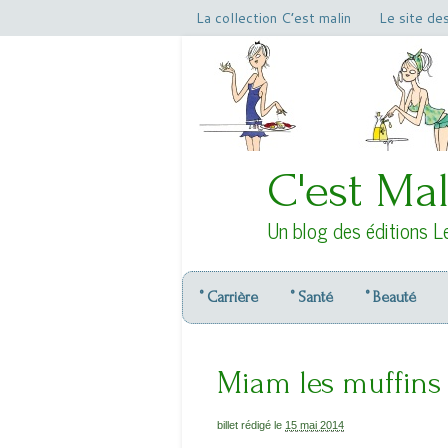
La collection C’est malin
Le site de
C'est Mal
Un blog des éditions L
° Carrière
° Santé
° Beauté
Miam les muffins à
billet rédigé le
15 mai 2014