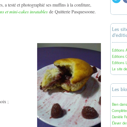
, a testé et photographié ses muffins à la confiture,
ns et mini-cakes inratables
de Quitterie Pasquesoone.
Les si
d'éditi
Editions A
Editions 
Editions 
Le site d
Les bl
oix ;
Bien dan
Complète
Danièle F
Élever des