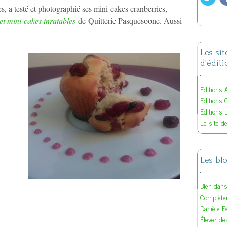
s, a testé et photographié ses mini-cakes cranberries,
et mini-cakes inratables
de Quitterie Pasquesoone. Aussi
Les si
d'éditi
Editions A
Editions 
Editions 
Le site d
Les bl
Bien dan
Complète
Danièle F
Élever des