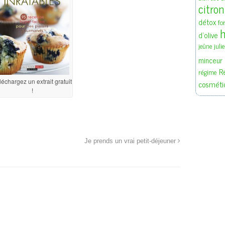
citron
détox
fo
h
d'olive
juli
jeûne
minceur
R
régime
léchargez un extrait gratuit
cosméti
!
Je prends un vrai petit-déjeuner