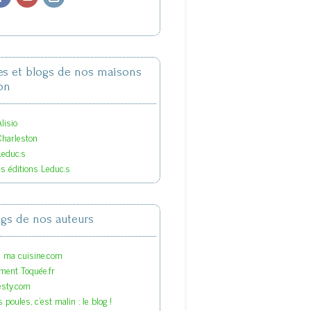
tes et blogs de nos maisons
on
lisio
Charleston
Leduc.s
es éditions Leduc.s
ogs de nos auteurs
s ma cuisine.com
ment Toquée.fr
esty.com
 poules, c'est malin : le blog !