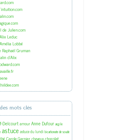
nard.com
'intuition.com
lin.com
agique.com
el de Julien.com
'Alix Leduc
'Amélia Lobbé
de Raphaël Gruman
lin d'Alix
oodward.com
vaille.fr
eene
hiildee.com
des mots clés
ef-Delcourt
Anne Dufour
amour
argile
astuce
astuce du lundi
e
bicarbonate de soude
ébé
Carole Garnier
chocolat
cheveux