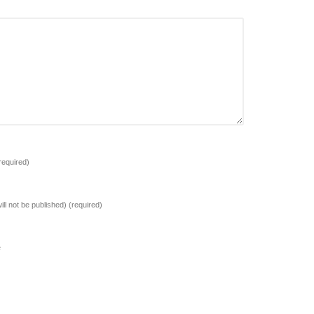
required)
ill not be published)
(required)
e