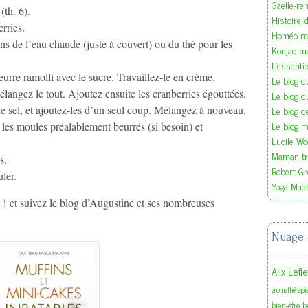
Gaelle-re
(th. 6).
Histoire d
rries.
Homéo ma
ans de l’eau chaude (juste à couvert) ou du thé pour les
Konjac m
L'essenti
urre ramolli avec le sucre. Travaillez-le en crème.
Le blog d
langez le tout. Ajoutez ensuite les cranberries égouttées.
Le blog d
Le blog 
 le sel, et ajoutez-les d’un seul coup. Mélangez à nouveau.
Le blog ma
 les moules préalablement beurrés (si besoin) et
Lucile W
Maman tra
s.
Robert Gr
ler.
Yoga Maat
 !
et suivez le blog d’Augustine et ses nombreuses
Nuage 
Alix Lefi
aromathérapi
b
bien-être