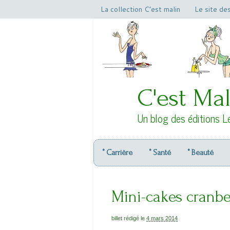
La collection C’est malin
Le site de
C'est Mal
Un blog des éditions L
° Carrière
° Santé
° Beauté
Mini-cakes cranber
billet rédigé le
4 mars 2014