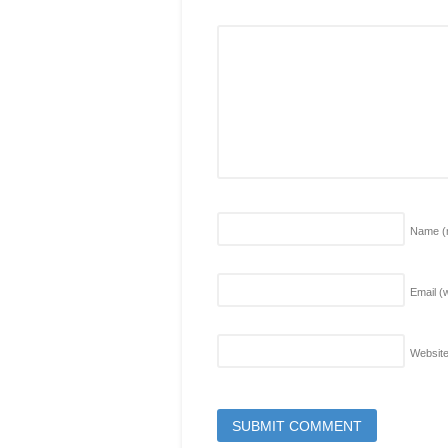
Name
(
Email (w
Websit