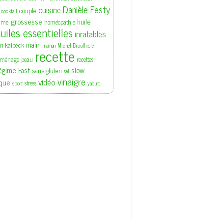
Danièle Festy
cuisine
couple
cocktail
grossesse
huile
rme
homéopathie
uiles essentielles
inratables
malin
en kaibeck
maman
Michel Droulhiole
recette
ménage
peau
recettes
slow
égime Fast
sans gluten
sel
vinaigre
vidéo
que
stress
sport
yaourt