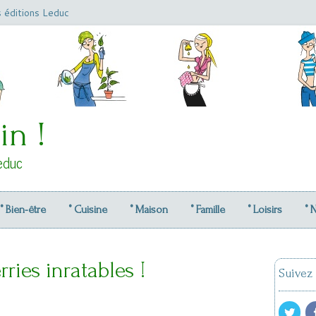
s éditions Leduc
in !
educ
° Bien-être
° Cuisine
° Maison
° Famille
° Loisirs
° 
ries inratables !
Suivez