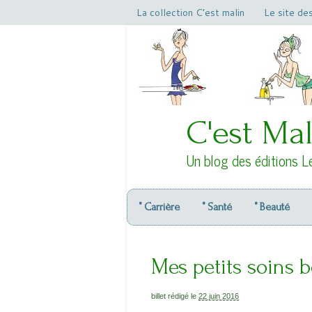
La collection C’est malin
Le site de
C'est Mal
Un blog des éditions L
° Carrière
° Santé
° Beauté
Mes petits soins 
billet rédigé le
22 juin 2016