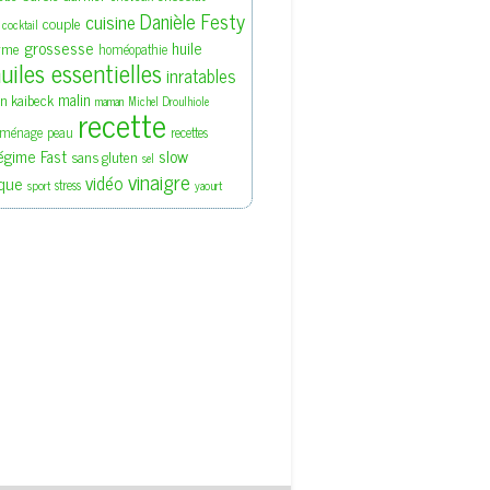
Danièle Festy
cuisine
couple
cocktail
grossesse
huile
rme
homéopathie
uiles essentielles
inratables
malin
en kaibeck
maman
Michel Droulhiole
recette
ménage
peau
recettes
slow
égime Fast
sans gluten
sel
vinaigre
vidéo
que
stress
sport
yaourt