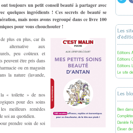
ont toujours un petit conseil beauté à partager avec
avec quelques ingrédients ! Ces secrets de beauté se
nération, mais nous avons regroupé dans ce livre 100
nomiques pour vous chouchouter !
Les si
d'éditi
de plus en plus, car ils
te alternative aux
Editions A
turels, peu coûteux et
Editions 
ts peuvent être pris dans
Editions 
 pharmacie ou en magasin
Le site d
ans la nature (lavande,
Les bl
 la « toilette » de nos
logiques pour des soins
Bien dan
 les meilleurs remèdes
Complète
de soi au quotidien.
Danièle F
pour prendre soin de soi
Élever des