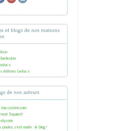
tes et blogs de nos maisons
on
lisio
Charleston
Leduc.s
es éditions Leduc.s
ogs de nos auteurs
s ma cuisine.com
ment Toquée.fr
esty.com
 poules, c'est malin : le blog !