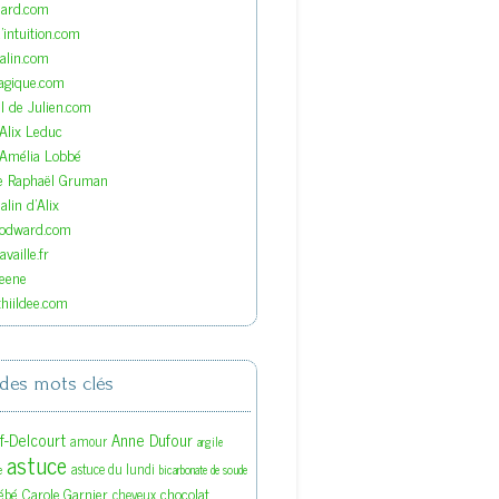
nard.com
'intuition.com
lin.com
agique.com
el de Julien.com
'Alix Leduc
'Amélia Lobbé
de Raphaël Gruman
lin d'Alix
oodward.com
vaille.fr
eene
hiildee.com
des mots clés
ef-Delcourt
Anne Dufour
amour
argile
astuce
astuce du lundi
e
bicarbonate de soude
ébé
Carole Garnier
chocolat
cheveux