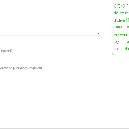
citron
détox
fo
h
d'olive
juli
jeûne
minceur
R
régime
cosméti
required)
ill not be published)
(required)
e