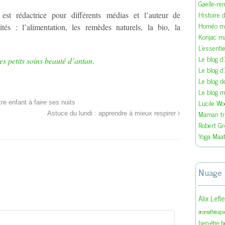
Gaelle-re
Histoire d
est rédactrice pour différents médias et l’auteur de
Homéo ma
ités : l’alimentation, les remèdes naturels, la bio, la
Konjac m
L'essenti
Le blog d
s petits soins beauté d’antan
.
Le blog d
Le blog 
Le blog ma
Lucile W
re enfant à faire ses nuits
Maman tra
Astuce du lundi : apprendre à mieux respirer
Robert Gr
Yoga Maat
Nuage 
Alix Lefi
aromathérapi
b
bien-être