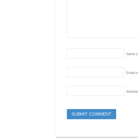
Name
(
Email (w
Websit