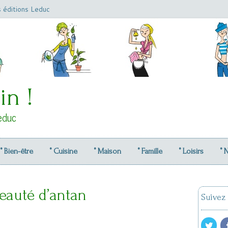
s éditions Leduc
in !
educ
° Bien-être
° Cuisine
° Maison
° Famille
° Loisirs
° 
beauté d’antan
Suivez