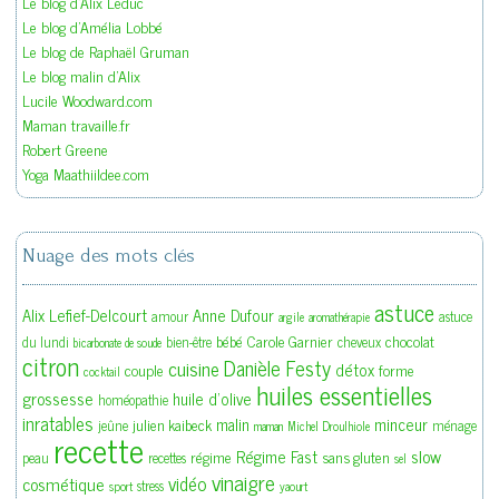
Le blog d'Alix Leduc
Le blog d'Amélia Lobbé
Le blog de Raphaël Gruman
Le blog malin d'Alix
Lucile Woodward.com
Maman travaille.fr
Robert Greene
Yoga Maathiildee.com
Nuage des mots clés
astuce
Alix Lefief-Delcourt
Anne Dufour
amour
astuce
argile
aromathérapie
bébé
Carole Garnier
chocolat
du lundi
bien-être
cheveux
bicarbonate de soude
citron
Danièle Festy
cuisine
détox
couple
forme
cocktail
huiles essentielles
grossesse
huile d'olive
homéopathie
inratables
malin
minceur
julien kaibeck
jeûne
ménage
maman
Michel Droulhiole
recette
slow
Régime Fast
régime
sans gluten
peau
recettes
sel
vinaigre
vidéo
cosmétique
stress
sport
yaourt