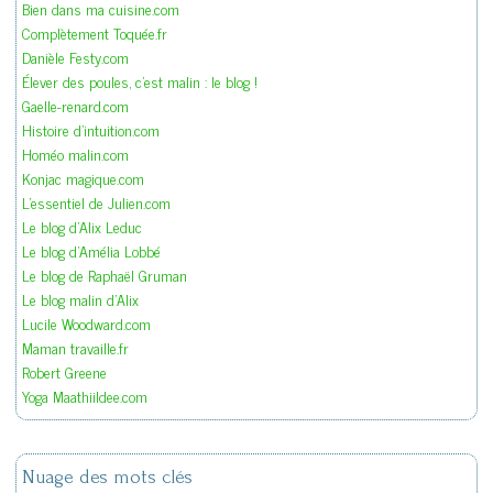
Bien dans ma cuisine.com
Complètement Toquée.fr
Danièle Festy.com
Élever des poules, c'est malin : le blog !
Gaelle-renard.com
Histoire d'intuition.com
Homéo malin.com
Konjac magique.com
L'essentiel de Julien.com
Le blog d'Alix Leduc
Le blog d'Amélia Lobbé
Le blog de Raphaël Gruman
Le blog malin d'Alix
Lucile Woodward.com
Maman travaille.fr
Robert Greene
Yoga Maathiildee.com
Nuage des mots clés