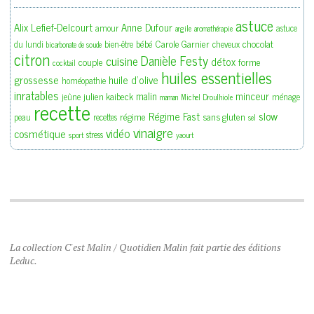
astuce
Alix Lefief-Delcourt
Anne Dufour
amour
astuce
argile
aromathérapie
bébé
Carole Garnier
chocolat
du lundi
bien-être
cheveux
bicarbonate de soude
citron
Danièle Festy
cuisine
détox
couple
forme
cocktail
huiles essentielles
grossesse
huile d'olive
homéopathie
inratables
malin
minceur
julien kaibeck
jeûne
ménage
maman
Michel Droulhiole
recette
slow
Régime Fast
régime
sans gluten
peau
recettes
sel
vinaigre
vidéo
cosmétique
stress
sport
yaourt
La collection C'est Malin / Quotidien Malin fait partie des éditions
Leduc.