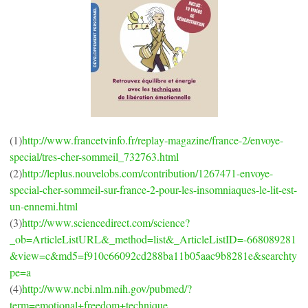
(1)
http://www.francetvinfo.fr/replay-magazine/france-2/envoye-
special/tres-cher-sommeil_732763.html
(2)
http://leplus.nouvelobs.com/contribution/1267471-envoye-
special-cher-sommeil-sur-france-2-pour-les-insomniaques-le-lit-est-
un-ennemi.html
(3)
http://www.sciencedirect.com/science?
_ob=ArticleListURL&_method=list&_ArticleListID=-668089281
&view=c&md5=f910c66092cd288ba11b05aac9b8281e&searchty
pe=a
(4)
http://www.ncbi.nlm.nih.gov/pubmed/?
term=emotional+freedom+technique