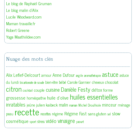
Le blog de Raphaël Gruman
Le blog malin d'Alix
Lucile Woodward.com
Maman travaille.fr
Robert Greene
Yoga Maathiildee.com
Nuage des mots clés
astuce
Alix Lefief-Delcourt
Anne Dufour
amour
astuce
argile
aromathérapie
bébé
Carole Garnier
chocolat
du lundi
bien-être
cheveux
bicarbonate de soude
citron
Danièle Festy
cuisine
détox
couple
forme
cocktail
huiles essentielles
grossesse
huile d'olive
homéopathie
inratables
malin
minceur
julien kaibeck
jeûne
ménage
maman
Michel Droulhiole
recette
slow
Régime Fast
régime
sans gluten
peau
recettes
sel
vinaigre
vidéo
cosmétique
stress
sport
yaourt