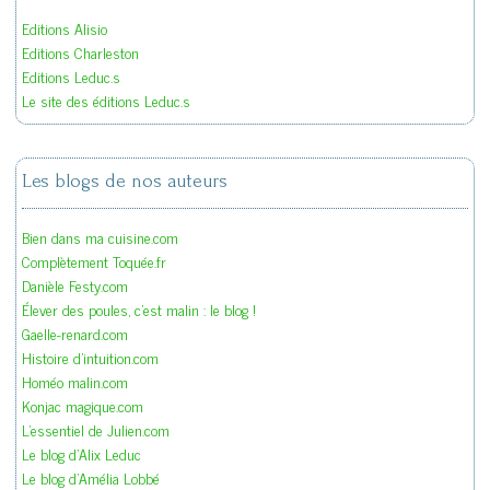
Editions Alisio
Editions Charleston
Editions Leduc.s
Le site des éditions Leduc.s
Les blogs de nos auteurs
Bien dans ma cuisine.com
Complètement Toquée.fr
Danièle Festy.com
Élever des poules, c'est malin : le blog !
Gaelle-renard.com
Histoire d'intuition.com
Homéo malin.com
Konjac magique.com
L'essentiel de Julien.com
Le blog d'Alix Leduc
Le blog d'Amélia Lobbé