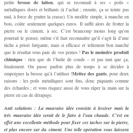
brosse de laiton
petite
, qui se reconnaît à ses « poils »
métalliques dorés et brillants (à l’achat ; ensuite, ça se teinte pas
mal, à force de gratter la crasse). Un modèle simple, à manche en
bois, coûte seulement quelques euros. Il suffit alors de frotter la
pierre ou le ciment, à sec. C’est beaucoup moins long qu’on
pourrait le penser, même s’il faut reconnaître qu’il s’agit là d’une
tâche a priori fatigante, mais si efficace et tellement bon marché
Pas le moindre produit
que le résultat vous paie de vos peines !
chimique
: rien que de l’huile de coude – et pas tant que ça,
finalement. On passe parfois plus de temps à se décider à
Mettez des gants
empoigner la brosse qu’à l’utiliser !
, pour deux
raisons : les poils métalliques sont fins, donc piquants comme
des échardes ; et vous risquez aussi de vous râper la main sur la
pierre en cas de dérapage.
Anti solutions : La mauvaise idée consiste à lessiver mais la
très mauvaise idée serait de le faire à l’eau chaude. C’est en
effet une excellente méthode pour fixer ces taches sur la pierre,
et plus encore sur du ciment. Une telle opération vous laissera