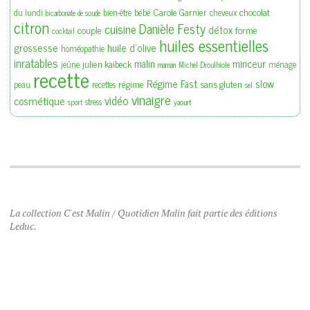
bébé
Carole Garnier
chocolat
du lundi
bien-être
cheveux
bicarbonate de soude
citron
Danièle Festy
cuisine
détox
couple
forme
cocktail
huiles essentielles
grossesse
huile d'olive
homéopathie
inratables
malin
minceur
julien kaibeck
jeûne
ménage
maman
Michel Droulhiole
recette
slow
Régime Fast
régime
sans gluten
peau
recettes
sel
vinaigre
vidéo
cosmétique
stress
sport
yaourt
La collection C'est Malin / Quotidien Malin fait partie des éditions
Leduc.