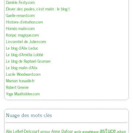
Danièle Festy.com
Élever des poules, c'est malin : le blog !
Gaelle-renard.com
Histoire d'intuition.com
Homéo malin.com
Konjac magique.com
L'essentiel de Julien.com
Le blog d'Alix Leduc
Le blog d'Amélia Lobbé
Le blog de Raphaël Gruman
Le blog malin d'Alix
Lucile Woodward.com
Maman travaille.fr
Robert Greene
Yoga Maathiildee.com
Nuage des mots clés
astuce
Alix Lefief-Delcourt
Anne Dufour
amour
astuce
argile
aromathérapie