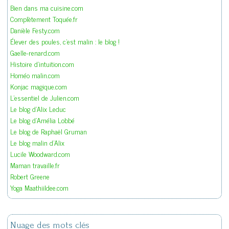
Bien dans ma cuisine.com
Complètement Toquée.fr
Danièle Festy.com
Élever des poules, c'est malin : le blog !
Gaelle-renard.com
Histoire d'intuition.com
Homéo malin.com
Konjac magique.com
L'essentiel de Julien.com
Le blog d'Alix Leduc
Le blog d'Amélia Lobbé
Le blog de Raphaël Gruman
Le blog malin d'Alix
Lucile Woodward.com
Maman travaille.fr
Robert Greene
Yoga Maathiildee.com
Nuage des mots clés