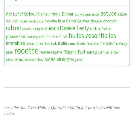
astuce
Alix Lefief-Delcourt
Anne Dufour
amour
astuce
argile
aromathérapie
bébé
Carole Garnier
chocolat
du lundi
bien-être
cheveux
bicarbonate de soude
citron
Danièle Festy
cuisine
détox
couple
forme
cocktail
huiles essentielles
grossesse
huile d'olive
homéopathie
inratables
malin
minceur
julien kaibeck
jeûne
ménage
maman
Michel Droulhiole
recette
slow
Régime Fast
régime
sans gluten
peau
recettes
sel
vinaigre
vidéo
cosmétique
stress
sport
yaourt
La collection C'est Malin / Quotidien Malin fait partie des éditions
Leduc.