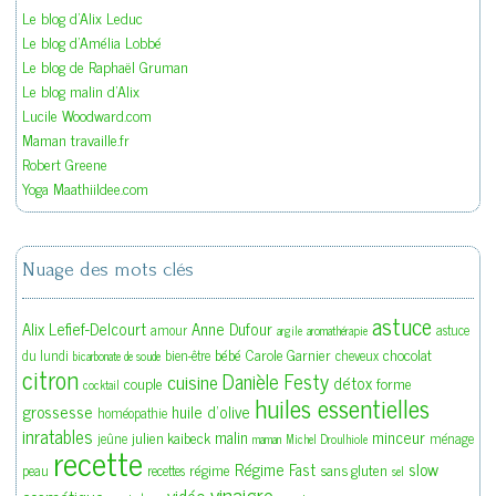
Le blog d'Alix Leduc
Le blog d'Amélia Lobbé
Le blog de Raphaël Gruman
Le blog malin d'Alix
Lucile Woodward.com
Maman travaille.fr
Robert Greene
Yoga Maathiildee.com
Nuage des mots clés
astuce
Alix Lefief-Delcourt
Anne Dufour
amour
astuce
argile
aromathérapie
bébé
Carole Garnier
chocolat
du lundi
bien-être
cheveux
bicarbonate de soude
citron
Danièle Festy
cuisine
détox
couple
forme
cocktail
huiles essentielles
grossesse
huile d'olive
homéopathie
inratables
malin
minceur
julien kaibeck
jeûne
ménage
maman
Michel Droulhiole
recette
slow
Régime Fast
régime
sans gluten
peau
recettes
sel
vinaigre
vidéo
cosmétique