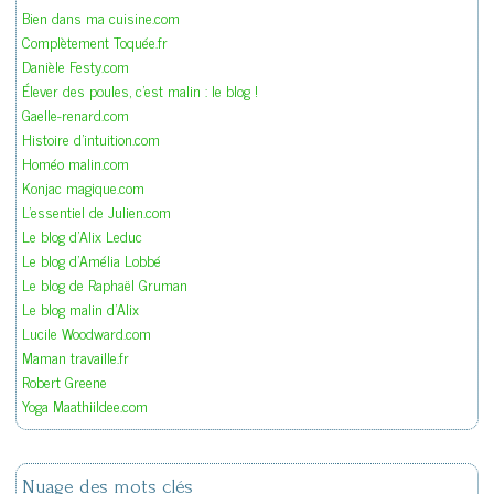
Bien dans ma cuisine.com
Complètement Toquée.fr
Danièle Festy.com
Élever des poules, c'est malin : le blog !
Gaelle-renard.com
Histoire d'intuition.com
Homéo malin.com
Konjac magique.com
L'essentiel de Julien.com
Le blog d'Alix Leduc
Le blog d'Amélia Lobbé
Le blog de Raphaël Gruman
Le blog malin d'Alix
Lucile Woodward.com
Maman travaille.fr
Robert Greene
Yoga Maathiildee.com
Nuage des mots clés