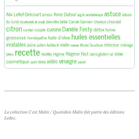
astuce
Alix Lefief-Delcourt
Anne Dufour
amour
astuce
argile
aromathérapie
bébé
Carole Garnier
chocolat
du lundi
bien-être
cheveux
bicarbonate de soude
citron
Danièle Festy
cuisine
détox
couple
forme
cocktail
huiles essentielles
grossesse
huile d'olive
homéopathie
inratables
malin
minceur
julien kaibeck
jeûne
ménage
maman
Michel Droulhiole
recette
slow
Régime Fast
régime
sans gluten
peau
recettes
sel
vinaigre
vidéo
cosmétique
stress
sport
yaourt
La collection C'est Malin / Quotidien Malin fait partie des éditions
Leduc.