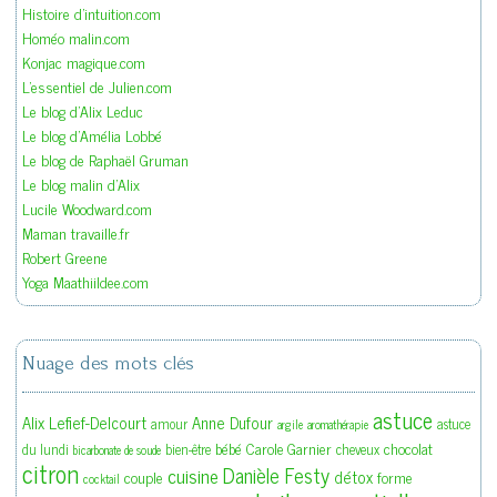
Histoire d'intuition.com
Homéo malin.com
Konjac magique.com
L'essentiel de Julien.com
Le blog d'Alix Leduc
Le blog d'Amélia Lobbé
Le blog de Raphaël Gruman
Le blog malin d'Alix
Lucile Woodward.com
Maman travaille.fr
Robert Greene
Yoga Maathiildee.com
Nuage des mots clés
astuce
Alix Lefief-Delcourt
Anne Dufour
amour
astuce
argile
aromathérapie
bébé
Carole Garnier
chocolat
du lundi
bien-être
cheveux
bicarbonate de soude
citron
Danièle Festy
cuisine
détox
couple
forme
cocktail