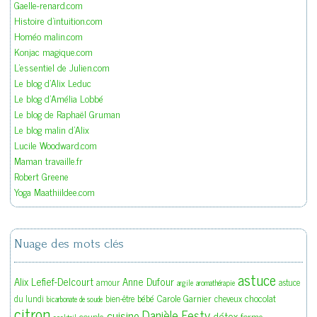
Gaelle-renard.com
Histoire d'intuition.com
Homéo malin.com
Konjac magique.com
L'essentiel de Julien.com
Le blog d'Alix Leduc
Le blog d'Amélia Lobbé
Le blog de Raphaël Gruman
Le blog malin d'Alix
Lucile Woodward.com
Maman travaille.fr
Robert Greene
Yoga Maathiildee.com
Nuage des mots clés
astuce
Alix Lefief-Delcourt
Anne Dufour
amour
astuce
argile
aromathérapie
bébé
Carole Garnier
chocolat
du lundi
bien-être
cheveux
bicarbonate de soude
citron
Danièle Festy
cuisine
détox
couple
forme