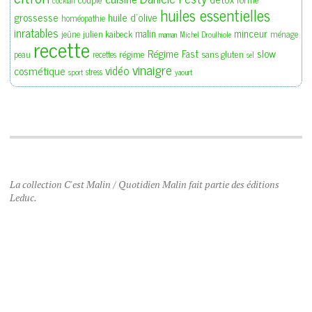
cocktail
huiles essentielles
grossesse
huile d'olive
homéopathie
inratables
malin
minceur
julien kaibeck
jeûne
ménage
maman
Michel Droulhiole
recette
slow
Régime Fast
régime
sans gluten
peau
recettes
sel
vinaigre
vidéo
cosmétique
stress
sport
yaourt
La collection C'est Malin / Quotidien Malin fait partie des éditions
Leduc.