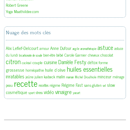
Robert Greene
Yoga Maathiildee.com
Nuage des mots clés
astuce
Alix Lefief-Delcourt
Anne Dufour
amour
astuce
argile
aromathérapie
bébé
Carole Garnier
chocolat
du lundi
bien-être
cheveux
bicarbonate de soude
citron
Danièle Festy
cuisine
détox
couple
forme
cocktail
huiles essentielles
grossesse
huile d'olive
homéopathie
inratables
malin
minceur
julien kaibeck
jeûne
ménage
maman
Michel Droulhiole
recette
slow
Régime Fast
régime
sans gluten
peau
recettes
sel
vinaigre
vidéo
cosmétique
stress
sport
yaourt