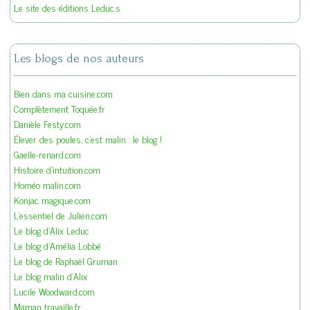
Le site des éditions Leduc.s
Les blogs de nos auteurs
Bien dans ma cuisine.com
Complètement Toquée.fr
Danièle Festy.com
Élever des poules, c'est malin : le blog !
Gaelle-renard.com
Histoire d'intuition.com
Homéo malin.com
Konjac magique.com
L'essentiel de Julien.com
Le blog d'Alix Leduc
Le blog d'Amélia Lobbé
Le blog de Raphaël Gruman
Le blog malin d'Alix
Lucile Woodward.com
Maman travaille.fr