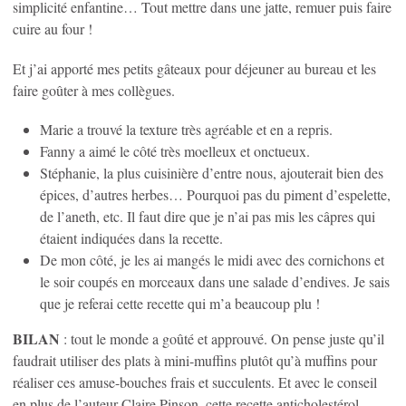
simplicité enfantine… Tout mettre dans une jatte, remuer puis faire
cuire au four !
Et j’ai apporté mes petits gâteaux pour déjeuner au bureau et les
faire goûter à mes collègues.
Marie a trouvé la texture très agréable et en a repris.
Fanny a aimé le côté très moelleux et onctueux.
Stéphanie, la plus cuisinière d’entre nous, ajouterait bien des
épices, d’autres herbes… Pourquoi pas du piment d’espelette,
de l’aneth, etc. Il faut dire que je n’ai pas mis les câpres qui
étaient indiquées dans la recette.
De mon côté, je les ai mangés le midi avec des cornichons et
le soir coupés en morceaux dans une salade d’endives. Je sais
que je referai cette recette qui m’a beaucoup plu !
BILAN
: tout le monde a goûté et approuvé. On pense juste qu’il
faudrait utiliser des plats à mini-muffins plutôt qu’à muffins pour
réaliser ces amuse-bouches frais et succulents. Et avec le conseil
en plus de l’auteur Claire Pinson, cette recette anticholestérol,