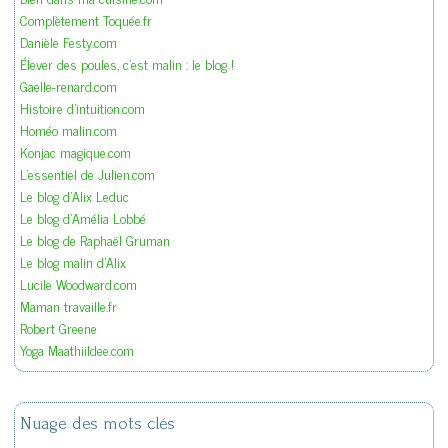
Complètement Toquée.fr
Danièle Festy.com
Élever des poules, c'est malin : le blog !
Gaelle-renard.com
Histoire d'intuition.com
Homéo malin.com
Konjac magique.com
L'essentiel de Julien.com
Le blog d'Alix Leduc
Le blog d'Amélia Lobbé
Le blog de Raphaël Gruman
Le blog malin d'Alix
Lucile Woodward.com
Maman travaille.fr
Robert Greene
Yoga Maathiildee.com
Nuage des mots clés