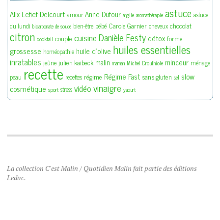
astuce
Alix Lefief-Delcourt
Anne Dufour
amour
astuce
argile
aromathérapie
bébé
Carole Garnier
chocolat
du lundi
bien-être
cheveux
bicarbonate de soude
citron
Danièle Festy
cuisine
détox
couple
forme
cocktail
huiles essentielles
grossesse
huile d'olive
homéopathie
inratables
malin
minceur
julien kaibeck
jeûne
ménage
maman
Michel Droulhiole
recette
slow
Régime Fast
régime
sans gluten
peau
recettes
sel
vinaigre
vidéo
cosmétique
stress
sport
yaourt
La collection C'est Malin / Quotidien Malin fait partie des éditions
Leduc.