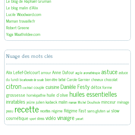
Le blog de Raphaël Gruman
Le blog malin d'Alix
Lucile Woodward.com
Maman travaille.fr
Robert Greene
Yoga Maathiildee.com
Nuage des mots clés
astuce
Alix Lefief-Delcourt
Anne Dufour
amour
astuce
argile
aromathérapie
bébé
Carole Garnier
chocolat
du lundi
bien-être
cheveux
bicarbonate de soude
citron
Danièle Festy
cuisine
détox
couple
forme
cocktail
huiles essentielles
grossesse
huile d'olive
homéopathie
inratables
malin
minceur
julien kaibeck
jeûne
ménage
maman
Michel Droulhiole
recette
slow
Régime Fast
régime
sans gluten
peau
recettes
sel
vinaigre
vidéo
cosmétique
stress
sport
yaourt