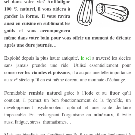
sel dans votre vie? Antifatigue
100 % naturel, il vous aidera à
garder la forme. Il vous ravira
aussi en cuisine en sublimant les
goûts et vous accompagnera
même dans votre bain pour vous offrir un moment de détente
après une dure journée…
Exploité depuis la plus haute antiquité,
le sel
a traversé les siècles
sans jamais prendre une ride. Utilisé essentiellement pour
conserver les viandes et poissons
, il a acquis une telle importance
e
au xiv
siècle qu’il en est même devenu une monnaie d’échange.
remède naturel
iode
fluor
Formidable
grâce à l’
et au
qu’il
contient, il permet un bon fonctionnement de la thyroïde, un
développement psychomoteur optimal et une santé dentaire
minéraux
impeccable. En rechargeant l’organisme en
, il évite
aussi fatigue, stress, rhumatismes…
Mais ses bienfaits ne s’arrêtent pas là, il vous aidera également à