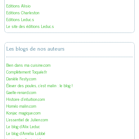
Editions Alisio
Editions Charleston
Editions Leduc.s
Le site des éditions Leduc.s
Les blogs de nos auteurs
Bien dans ma cuisine.com
Complètement Toquée.fr
Danièle Festy.com
Élever des poules, c'est malin : le blog !
Gaelle-renard.com
Histoire d'intuition.com
Homéo malin.com
Konjac magique.com
L'essentiel de Julien.com
Le blog d'Alix Leduc
Le blog d'Amélia Lobbé