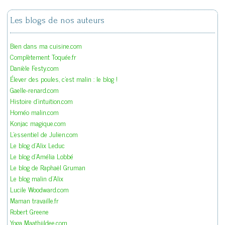
Les blogs de nos auteurs
Bien dans ma cuisine.com
Complètement Toquée.fr
Danièle Festy.com
Élever des poules, c'est malin : le blog !
Gaelle-renard.com
Histoire d'intuition.com
Homéo malin.com
Konjac magique.com
L'essentiel de Julien.com
Le blog d'Alix Leduc
Le blog d'Amélia Lobbé
Le blog de Raphaël Gruman
Le blog malin d'Alix
Lucile Woodward.com
Maman travaille.fr
Robert Greene
Yoga Maathiildee.com