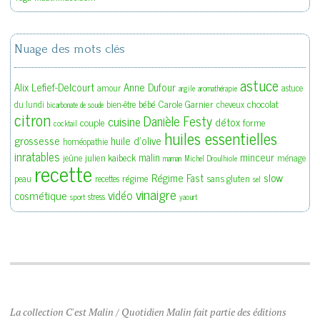
Nuage des mots clés
astuce
Alix Lefief-Delcourt
Anne Dufour
amour
astuce
argile
aromathérapie
bébé
Carole Garnier
chocolat
du lundi
bien-être
cheveux
bicarbonate de soude
citron
Danièle Festy
cuisine
détox
couple
forme
cocktail
huiles essentielles
grossesse
huile d'olive
homéopathie
inratables
malin
minceur
julien kaibeck
jeûne
ménage
maman
Michel Droulhiole
recette
slow
Régime Fast
régime
sans gluten
peau
recettes
sel
vinaigre
vidéo
cosmétique
stress
sport
yaourt
La collection C'est Malin / Quotidien Malin fait partie des éditions