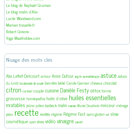
Le blog de Raphaël Gruman
Le blog malin d'Alix
Lucile Woodward.com
Maman travaille.fr
Robert Greene
Yoga Maathiildee.com
Nuage des mots clés
astuce
Alix Lefief-Delcourt
Anne Dufour
amour
astuce
argile
aromathérapie
bébé
Carole Garnier
chocolat
du lundi
bien-être
cheveux
bicarbonate de soude
citron
Danièle Festy
cuisine
détox
couple
forme
cocktail
huiles essentielles
grossesse
huile d'olive
homéopathie
inratables
malin
minceur
julien kaibeck
jeûne
ménage
maman
Michel Droulhiole
recette
slow
Régime Fast
régime
sans gluten
peau
recettes
sel
vinaigre
vidéo
cosmétique
stress
sport
yaourt