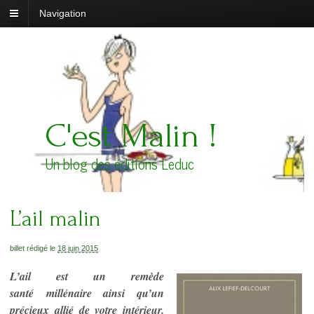
Navigation
C'est Malin !
Un blog des éditions Leduc
L’ail malin
billet rédigé le
18 juin 2015
L’ail est un remède
santé millénaire ainsi qu’un
précieux allié de votre intérieur.