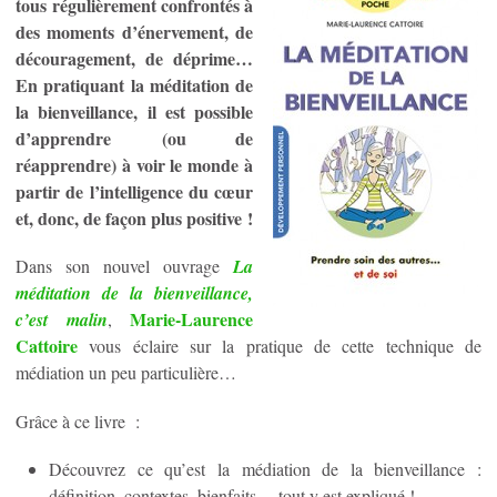
tous régulièrement confrontés à
des moments d’énervement, de
découragement, de déprime…
En pratiquant la méditation de
la bienveillance, il est possible
d’apprendre (ou de
réapprendre) à voir le monde à
partir de l’intelligence du cœur
et, donc, de façon plus positive !
Dans son nouvel ouvrage
La
m
é
ditation de la bienveillance,
Marie-Laurence
c
’
est malin
,
Cattoire
vous éclaire sur la pratique de cette technique de
médiation un peu particulière…
Grâce à ce livre :
Découvrez ce qu’est la médiation de la bienveillance :
définition, contextes, bienfaits… tout y est expliqué !