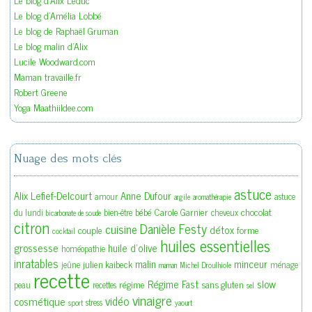
Le blog d'Amélia Lobbé
Le blog de Raphaël Gruman
Le blog malin d'Alix
Lucile Woodward.com
Maman travaille.fr
Robert Greene
Yoga Maathiildee.com
Nuage des mots clés
astuce
Alix Lefief-Delcourt
Anne Dufour
amour
astuce
argile
aromathérapie
bébé
Carole Garnier
chocolat
du lundi
bien-être
cheveux
bicarbonate de soude
citron
Danièle Festy
cuisine
détox
couple
forme
cocktail
huiles essentielles
grossesse
huile d'olive
homéopathie
inratables
malin
minceur
julien kaibeck
jeûne
ménage
maman
Michel Droulhiole
recette
slow
Régime Fast
régime
sans gluten
peau
recettes
sel
vinaigre
vidéo
cosmétique
stress
sport
yaourt