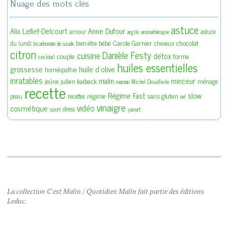
Nuage des mots clés
astuce
Alix Lefief-Delcourt
Anne Dufour
amour
astuce
argile
aromathérapie
bébé
Carole Garnier
chocolat
du lundi
bien-être
cheveux
bicarbonate de soude
citron
Danièle Festy
cuisine
détox
couple
forme
cocktail
huiles essentielles
grossesse
huile d'olive
homéopathie
inratables
malin
minceur
julien kaibeck
jeûne
ménage
maman
Michel Droulhiole
recette
slow
Régime Fast
régime
sans gluten
peau
recettes
sel
vinaigre
vidéo
cosmétique
stress
sport
yaourt
La collection C'est Malin / Quotidien Malin fait partie des éditions
Leduc.