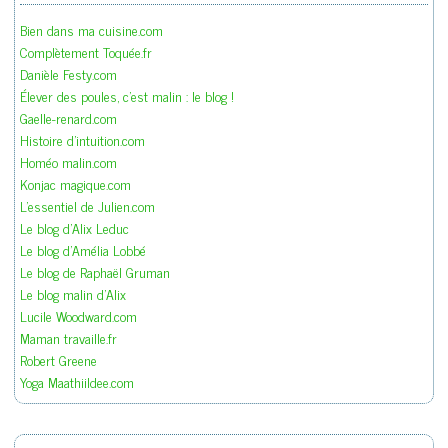
Bien dans ma cuisine.com
Complètement Toquée.fr
Danièle Festy.com
Élever des poules, c'est malin : le blog !
Gaelle-renard.com
Histoire d'intuition.com
Homéo malin.com
Konjac magique.com
L'essentiel de Julien.com
Le blog d'Alix Leduc
Le blog d'Amélia Lobbé
Le blog de Raphaël Gruman
Le blog malin d'Alix
Lucile Woodward.com
Maman travaille.fr
Robert Greene
Yoga Maathiildee.com