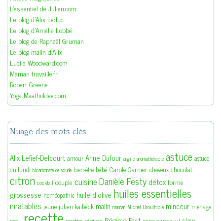
L'essentiel de Julien.com
Le blog d'Alix Leduc
Le blog d'Amélia Lobbé
Le blog de Raphaël Gruman
Le blog malin d'Alix
Lucile Woodward.com
Maman travaille.fr
Robert Greene
Yoga Maathiildee.com
Nuage des mots clés
astuce
Alix Lefief-Delcourt
Anne Dufour
amour
astuce
argile
aromathérapie
bébé
Carole Garnier
chocolat
du lundi
bien-être
cheveux
bicarbonate de soude
citron
Danièle Festy
cuisine
détox
couple
forme
cocktail
huiles essentielles
grossesse
huile d'olive
homéopathie
inratables
malin
minceur
julien kaibeck
jeûne
ménage
maman
Michel Droulhiole
recette
slow
Régime Fast
régime
sans gluten
peau
recettes